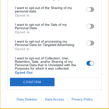
ΑΝΑΦΕΡΕΙ
:
I want to opt-out of the Sharing of my
personal data.
“Έχει μεγάλη πλάκα ο κόσμος της #ΝΔ και τα
Opted In
δεκανίκια της!!!Έχει ένα τριήμερο τώρα η #ΝΔ
I want to opt-out of the Sale of my
βρίζει και συκοφαντεί αισχρά (μαζί με όλο το
Personal Data.
Opted In
σύστημα Μητσοτάκη )ενα δεκανίκι τους, με σκοπό
να του δώσουν πολιτικη οντότητα! Το δεκανίκι
I want to opt-out of processing my
Personal Data for Targeted Advertising.
από ευγνωμοσύνη δεν καταθέτει αγωγή εναντίον
Opted In
του ευεργετη-υβριστη(πως να το κανει) αλλα
I want to opt-out of Collection, Use,
καταθέτει αγωγή για γέλια, έναντιον της ΕΛ, που
Retention, Sale, and/or Sharing of my
Personal Data that Is Unrelated with the
έχει κηρύξει ανένδοτο στον Μητσοτακισμό εδώ
Purposes for which it was collected.
Opted Out
και μήνες. Παρεμπιπτόντως ολα τα ελεγχομενα
μμε απο την #νδ κάνουν σημαια την αγωγη του
CONFIRM
δεκανικιου !!!
Το κερασάκι ; Ταυτοχρονα ειδικο αφιέρωμα στο
Data Deletion
Data Access
Privacy Policy
δεκανίκι, από την εφημερίδα της Πειραιώς την