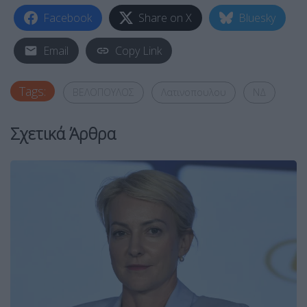
Facebook
Share on X
Bluesky
Email
Copy Link
Tags:
ΒΕΛΟΠΟΥΛΟΣ
Λατινοπουλου
ΝΔ
Σχετικά Άρθρα