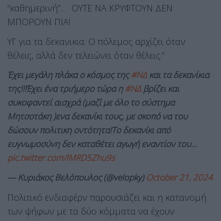
“καθημερινή”… ΟΥΤΕ ΝΑ ΚΡΥΦΤΟΥΝ ΔΕΝ
ΜΠΟΡΟΥΝ ΠΙΑ!
ΥΓ για τα δεκανικια: Ο πόλεμος αρχίζει όταν
θέλεις, αλλά δεν τελειώνει όταν θέλεις.”
Έχει μεγάλη πλάκα ο κόσμος της
#ΝΔ
και τα δεκανίκια
της!!!Έχει ένα τριήμερο τώρα η
#ΝΔ
βρίζει και
συκοφαντεί αισχρά (μαζί με όλο το σύστημα
Μητσοτάκη )ενα δεκανίκι τους, με σκοπό να του
δώσουν πολιτικη οντότητα!Το δεκανίκι από
ευγνωμοσύνη δεν καταθέτει αγωγή εναντίον του…
pic.twitter.com/lMRD5Zhu9s
— Κυριάκος Βελόπουλος (@velopky)
October 21, 2024
Πολιτικό ενδιαφέρν παρουσιάζει και η κατανομή
των ψήφων με τα δύο κόμματα να έχουν