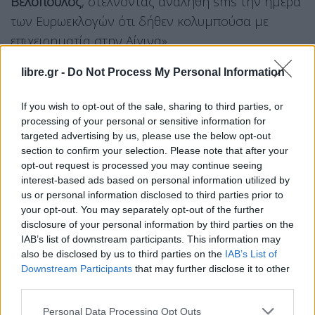
Βελόπουλος
, στέλνοντας αναληθή sms την ημέρα
των Ευρωεκλογών ότι δήθεν κολυμπούσα με
επιχειρηματία στην Αίγινα».
libre.gr -
Do Not Process My Personal Information
Ο πρόεδρος της Ελληνικής Λύσης, έκανε μια
ανάρτηση στο Χ, αφήνοντας υπονοούμενα κατά
If you wish to opt-out of the sale, sharing to third parties, or
της προέδρου της Φωνής Λογικής. Όπως λέει,
processing of your personal or sensitive information for
μεταξύ άλλων,
«μπορείτε να κοροϊδεύετε τον
targeted advertising by us, please use the below opt-out
section to confirm your selection. Please note that after your
κόσμο αλλά όχι τους νοήμονες ακόμα και για
opt-out request is processed you may continue seeing
λίγα…ευρουδακια γίνεστε ρεζίλι»,
ενώ αφήνει
interest-based ads based on personal information utilized by
αιχμές για τη σχέση της κ.
Λατινοπούλου
με τη
us or personal information disclosed to third parties prior to
your opt-out. You may separately opt-out of the further
Νέα Δημοκρατία.
disclosure of your personal information by third parties on the
IAB’s list of downstream participants. This information may
Σε νεότερη ανάρτησή του ο πρόεδρος της ΕΛ
also be disclosed by us to third parties on the
IAB’s List of
Κυριάκος Βελόπουλος απαντά στην αγωγή της κ.
Downstream Participants
that may further disclose it to other
Λατινοπούλου χαρακτηρίζοντας τη Φωνή Λογικής
third parties.
ως δεκανίκι της ΝΔ.
Personal Data Processing Opt Outs