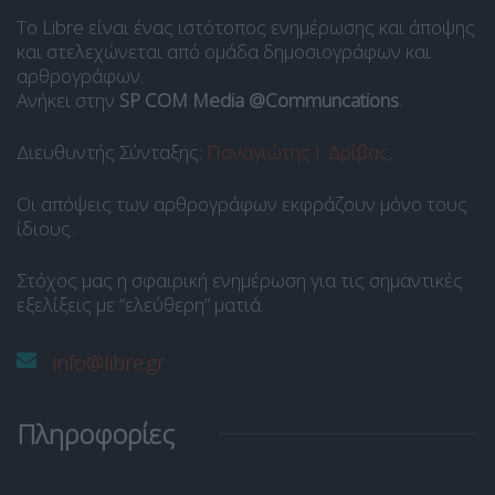
Το Libre είναι ένας ιστότοπος ενημέρωσης και άποψης
και στελεχώνεται από ομάδα δημοσιογράφων και
αρθρογράφων.
Ανήκει στην
SP COM Media @Communcations
.
Διευθυντής Σύνταξης:
Παναγιώτης Ι. Δρίβας
.
Οι απόψεις των αρθρογράφων εκφράζουν μόνο τους
ίδιους.
Στόχος μας η σφαιρική ενημέρωση για τις σημαντικές
εξελίξεις με “ελεύθερη” ματιά.
info@libre.gr
Πληροφορίες