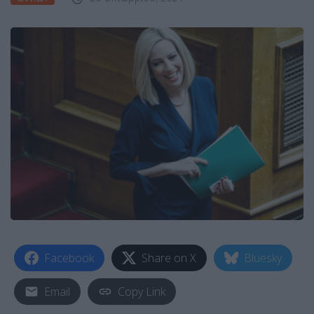
Facebook
Share on X
Bluesky
Email
Copy Link