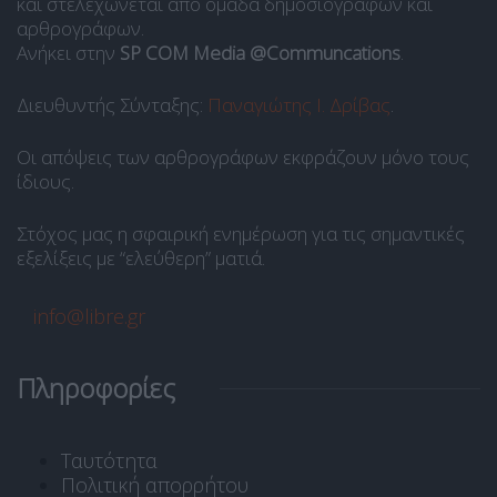
και στελεχώνεται από ομάδα δημοσιογράφων και
αρθρογράφων.
Ανήκει στην
SP COM Media @Communcations
.
Διευθυντής Σύνταξης:
Παναγιώτης Ι. Δρίβας
.
Οι απόψεις των αρθρογράφων εκφράζουν μόνο τους
ίδιους.
Στόχος μας η σφαιρική ενημέρωση για τις σημαντικές
εξελίξεις με “ελεύθερη” ματιά.
info@libre.gr
Πληροφορίες
Ταυτότητα
Πολιτική απορρήτου