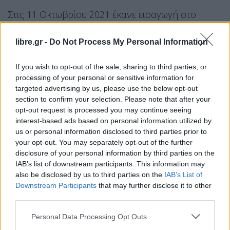
Στις 11 Οκτωβρίου 2021 έκανε εισαγωγή στο
νοσοκομείο «Ευαγγελισμός», όπου μετά από
μεγάλη επιδείνωση τη υγείας της άφησε την
libre.gr -
Do Not Process My Personal Information
τελευταία της πνοή το μεσημέρι της Δευτέρας 25
If you wish to opt-out of the sale, sharing to third parties, or
Οκτωβρίου. Είχε διαγνωστεί από το 2008 με
processing of your personal or sensitive information for
καρκίνο του μαστού.
targeted advertising by us, please use the below opt-out
section to confirm your selection. Please note that after your
opt-out request is processed you may continue seeing
Η κηδεία της είχε γίνει δημοσία δαπάνη με τιμές
interest-based ads based on personal information utilized by
εν ενεργεία υπουργού, την Τετάρτη 27 Οκτωβρίου
us or personal information disclosed to third parties prior to
2021, μετά το σύντομο λαϊκό προσκύνημα που
your opt-out. You may separately opt-out of the further
disclosure of your personal information by third parties on the
προηγήθηκε. Ενταφιάστηκε στο Α’ Νεκροταφείο
IAB’s list of downstream participants. This information may
Αθηνών, στον τάφο της οικογένειας Γεννηματά.
also be disclosed by us to third parties on the
IAB’s List of
Downstream Participants
that may further disclose it to other
Facebook
Share on X
Bluesky
third parties.
Personal Data Processing Opt Outs
Email
Copy Link