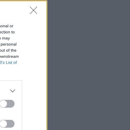
sonal or
ection to
ou may
 personal
out of the
 downstream
B’s List of