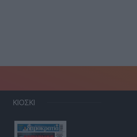
 Βρετανία: Ισόβια σε
χρονο βιαστή που...
Αλεξανδρούπολη:
27 Ιουλίου, 2026
Χαλαζόπτωση και ισχυροί
άνεμοι έπληξαν χιλιάδες
στρέμματα...
23 Ιουλίου, 2026
ΚΙΟΣΚΙ