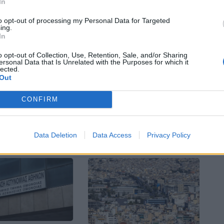
In
to opt-out of processing my Personal Data for Targeted
ένεται να εξεταστεί από ιατροδικαστή και οι
ing.
βάνοντας καταθέσεις.
In
o opt-out of Collection, Use, Retention, Sale, and/or Sharing
ersonal Data that Is Unrelated with the Purposes for which it
lected.
Bluesky
Email
Copy Link
Out
CONFIRM
ΚΑΤΑΓΓΕΛΊΑ
Data Deletion
Data Access
Privacy Policy