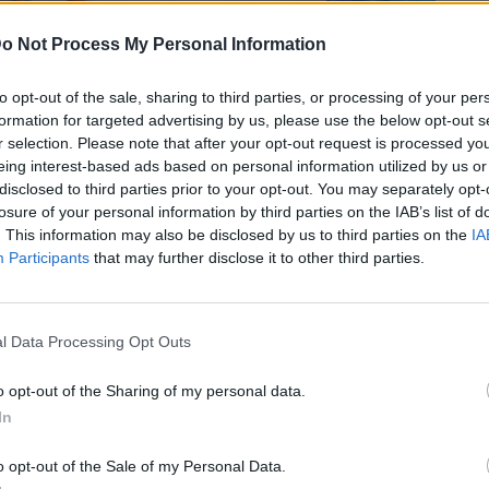
o Not Process My Personal Information
to opt-out of the sale, sharing to third parties, or processing of your per
formation for targeted advertising by us, please use the below opt-out s
r selection. Please note that after your opt-out request is processed y
eing interest-based ads based on personal information utilized by us or
disclosed to third parties prior to your opt-out. You may separately opt-
losure of your personal information by third parties on the IAB’s list of
Bluesky
Email
Copy Link
. This information may also be disclosed by us to third parties on the
IA
Participants
that may further disclose it to other third parties.
βιασμό του 5χρονου γιου του σε
ολης.
l Data Processing Opt Outs
o opt-out of the Sharing of my personal data.
ιαγωγούς αλλά και στους κατοίκους της
In
o opt-out of the Sale of my Personal Data.