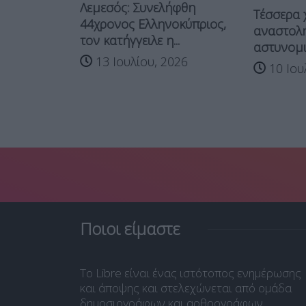
Λεμεσός: Συνελήφθη
Τέσσερα 
44χρονος Ελληνοκύπριος,
αναστολή
: Νεκρή
τον κατήγγειλε η...
αστυνομικ
ό...
13 Ιουλίου, 2026
10 Ιου
026
Ποιοι είμαστε
Το Libre είναι ένας ιστότοπος ενημέρωσης
και άποψης και στελεχώνεται από ομάδα
δημοσιογράφων και αρθρογράφων.