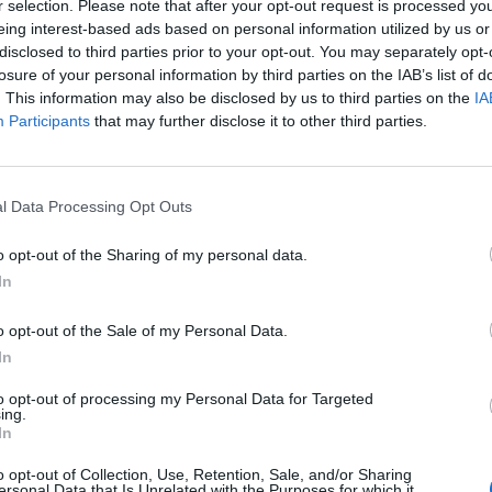
r selection. Please note that after your opt-out request is processed y
eing interest-based ads based on personal information utilized by us or
ήλωσε ο 25χρονος Κουντέ ενόψει του αγώνα της
disclosed to third parties prior to your opt-out. You may separately opt-
τη Μονακό. «Το ημερολόγιο γίνεται
losure of your personal information by third parties on the IAB’s list of
τερους αγώνες και λιγότερο χρόνο. Το λέμε εδώ
. This information may also be disclosed by us to third parties on the
IA
Participants
that may further disclose it to other third parties.
 σημασία. Ούτε οι παίκτες ούτε οι προπονητές
κάνουμε απεργία, γιατί είναι ο μόνος τρόπος για
l Data Processing Opt Outs
 Παίρνουμε όλο και περισσότερα ρίσκα,
o opt-out of the Sharing of my personal data.
ατί υπάρχει λιγότερος χρόνος άδειας. Τώρα, με
In
άσουμε περίπου τους 70 αγώνες ανά σεζόν,
o opt-out of the Sale of my Personal Data.
In
to opt-out of processing my Personal Data for Targeted
ing.
ην ευημερία των ποδοσφαιριστών κατέληξε στο
In
ται να είναι η «χειρότερη», όσον αφορά τον
o opt-out of Collection, Use, Retention, Sale, and/or Sharing
ersonal Data that Is Unrelated with the Purposes for which it