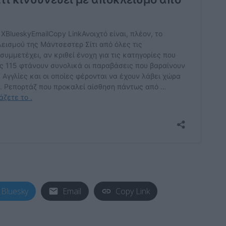
Bluesky
Email
Copy Link