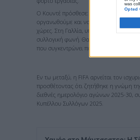
φόρτο εργασίας.
was col
Opted 
Ο Κουντέ πρόσθεσε: «Εάν τα πράγματα δε
οργανωθούμε και να επικοινωνήσουμε π
χώρες. Στη Γαλλία, υπάρχει ένα σημαντ
συλλογική φωνή. Θα είναι πιο ισχυρό 
που συγκεντρώνει πολλούς παίκτες».
Εν τω μεταξύ, η FIFA αρνείται τον ισχυρ
προσθέτοντας ότι ζητήθηκε η γνώμη της
διεθνές ημερολόγιο αγώνων 2025-30, 
Κυπέλλου Συλλόγων 2025.