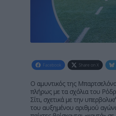
Facebook
Share on X
Ο αμυντικός της Μπαρτσελόνα,
πλήρως με τα σχόλια του Ρόδρ
Σίτι, σχετικά με την υπερβολικ
του αυξημένου αριθμού αγώνων
παίκτες βρίσκονται «κοντά» σε