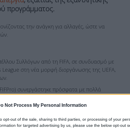
ού προγράμματος.
ονίζοντας την ανάγκη για αλλαγές, ώστε να
τών.
έλλου Συλλόγων από τη FIFA, σε συνδυασμό με
 League στη νέα μορφή διοργάνωσης της UEFA,
ων.
IFPro) συνεργάστηκε πρόσφατα με πολλά
εριλαμβανομένης της Ένωσης Επαγγελματιών
ξεκινήσει δύο νομικές ενέργειες κατά της
o Not Process My Personal Information
 διαγωνισμό το επόμενο καλοκαίρι.
to opt-out of the sale, sharing to third parties, or processing of your per
formation for targeted advertising by us, please use the below opt-out s