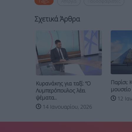
Tags:
Απεργία
Ποδοσφαιριστές
Σχετικά Άρθρα
ρίτη 3 και
Παρίσι: Κ
Κυρανάκης για ταξί: “Ο
μουσείο τ
Λυμπερόπουλος λέει
ψέματα...
υ, 2026
12 Ιαν
14 Ιανουαρίου, 2026