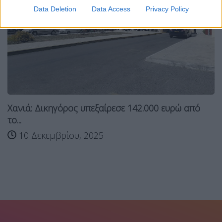
Data Deletion
Data Access
Privacy Policy
Χανιά: Δικηγόρος υπεξαίρεσε 142.000 ευρώ από
το...
10 Δεκεμβρίου, 2025