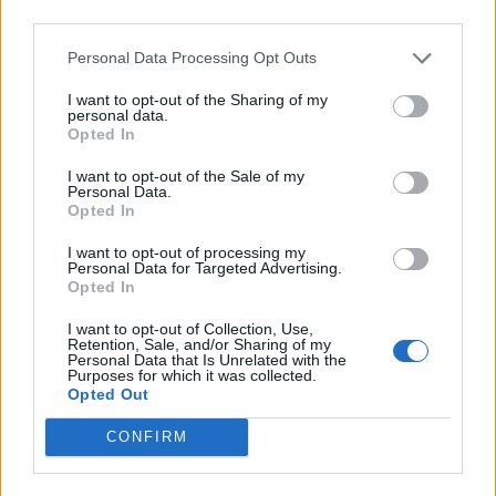
third parties.
Πελέκης,
μιλώντας απόψε (13/09) στο STAR.
Personal Data Processing Opt Outs
Facebook
Share on X
Bluesky
I want to opt-out of the Sharing of my
personal data.
Email
Copy Link
Opted In
I want to opt-out of the Sale of my
Personal Data.
Tags:
Δικηγόρος
πρόταση μομφής
Opted In
Στέφανος Κασσελάκης
I want to opt-out of processing my
Personal Data for Targeted Advertising.
Opted In
Σχετικά Άρθρα
I want to opt-out of Collection, Use,
Retention, Sale, and/or Sharing of my
Personal Data that Is Unrelated with the
Purposes for which it was collected.
Opted Out
CONFIRM