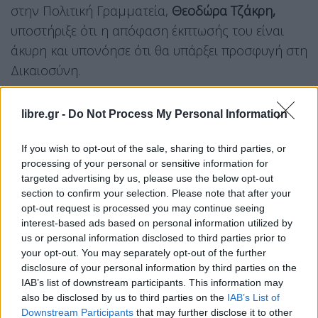
στην Πολιτική Γραμματεία,
Θεοδώρα Τζάκρη,
υποστήριξε ότι η απόφαση έκπτωσής του είναι
άκυρη και υπονόησε ότι θα υπάρξει προσφυγή στη
Δικαιοσύνη.
«Η ψήφος για τη μομφή ήταν άκυρη»
libre.gr -
Do Not Process My Personal Information
«Για το θέμα της πρότασης άρσης της
εμπιστοσύνης στο πρόσωπο του Στέφανου
If you wish to opt-out of the sale, sharing to third parties, or
processing of your personal or sensitive information for
Κασσελάκη, είχαμε μία μυστική ψηφοφορία, η
targeted advertising by us, please use the below opt-out
οποία κατέληξε να είναι φανερή. Αυτό το γεγονός
section to confirm your selection. Please note that after your
καθιστά άκυρο το συγκεκριμένο ψήφισμα.
opt-out request is processed you may continue seeing
interest-based ads based on personal information utilized by
Επιπλέον,
το χθεσινό ψήφισμα στην Πολιτική
us or personal information disclosed to third parties prior to
your opt-out. You may separately opt-out of the further
Γραμματεία είναι επίσης άκυρο.
Δεν προβλέπεται,
disclosure of your personal information by third parties on the
βάσει καταστατικού, τέτοια εξουσία σ
ε αυτό το
IAB’s list of downstream participants. This information may
όργανο του κόμματος. Να σηκώνουν το χέρι τα
also be disclosed by us to third parties on the
IAB’s List of
Downstream Participants
that may further disclose it to other
μέλη και να ψηφίζουν», ισχυρίσθηκε ακόμη ο κ.