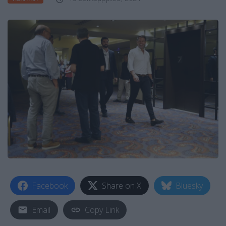
Facebook
Share on X
Bluesky
Email
Copy Link