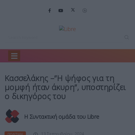
Home
Πολιτική
Κασσελάκης –”Η ψήφος…
Κασσελάκης –”Η ψήφος για τη
μομφή ήταν άκυρη”, υποστηρίζει
ο δικηγόρος του
Η Συντακτική ομάδα του Libre
13 Σεπτεμβρίου, 2024
ΠΟΛΙΤΙΚΉ