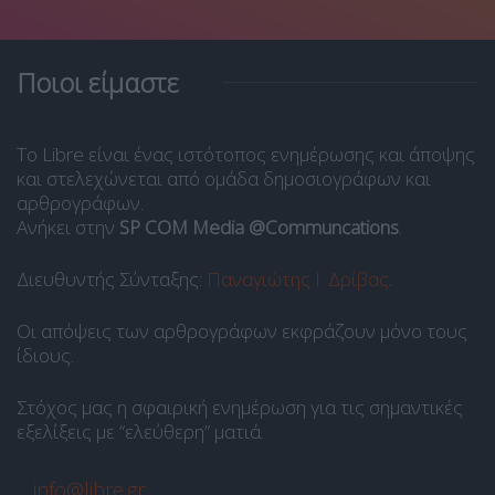
Ποιοι είμαστε
Το Libre είναι ένας ιστότοπος ενημέρωσης και άποψης
και στελεχώνεται από ομάδα δημοσιογράφων και
αρθρογράφων.
Ανήκει στην
SP COM Media @Communcations
.
Διευθυντής Σύνταξης:
Παναγιώτης Ι. Δρίβας
.
Οι απόψεις των αρθρογράφων εκφράζουν μόνο τους
ίδιους.
Στόχος μας η σφαιρική ενημέρωση για τις σημαντικές
εξελίξεις με “ελεύθερη” ματιά.
info@libre.gr