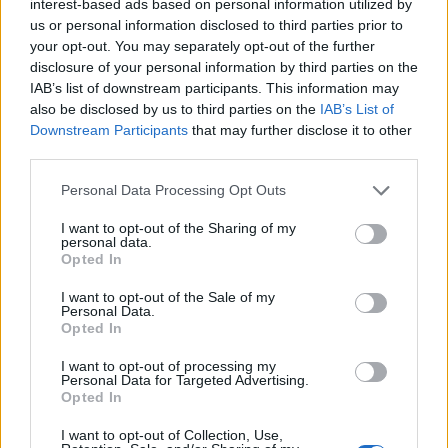
interest-based ads based on personal information utilized by
εχθροπραξίες στην ευρύτερη περιοχή.
us or personal information disclosed to third parties prior to
your opt-out. You may separately opt-out of the further
«Το επίπεδο ασφαλείας μπορεί να επιδεινωθεί
disclosure of your personal information by third parties on the
περαιτέρω, απροειδοποίητα», αναφέρει η
IAB’s list of downstream participants. This information may
also be disclosed by us to third parties on the
IAB’s List of
καναδική κυβέρνηση σε ταξιδιωτική οδηγία που
Downstream Participants
that may further disclose it to other
εξέδωσε για το Ισραήλ.
third parties.
«Εάν η ένοπλη σύγκρουση κλιμακωθεί, θα
Personal Data Processing Opt Outs
μπορούσε να επηρεαστεί η δυνατότητα σας να
I want to opt-out of the Sharing of my
αναχωρήσετε με εμπορικά μέσα. Μπορεί να
personal data.
Opted In
προκαλέσει διαταραχές στις μετακινήσεις, όπως το
κλείσιμο του εναέριου χώρου και ακυρώσεις ή
I want to opt-out of the Sale of my
Personal Data.
εκτροπές πτήσεων», επισημαίνεται στην
Opted In
ταξιδιωτική οδηγία.
I want to opt-out of processing my
Personal Data for Targeted Advertising.
Σημειώνεται ότι πρόκειται για τη μεγαλύτερη
Opted In
συγκέντρωση πολεμικών πλοίων στην Μέση
I want to opt-out of Collection, Use,
Ανατολή από την 7η Οκτωβρίου την ώρα