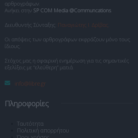
αρθρογράφων.
Ανήκει στην
SP COM Media @Communcations
.
Διευθυντής Σύνταξης:
Παναγιώτης Ι. Δρίβας
.
Οι απόψεις των αρθρογράφων εκφράζουν μόνο τους
ίδιους.
Στόχος μας η σφαιρική ενημέρωση για τις σημαντικές
εξελίξεις με “ελεύθερη” ματιά.
info@libre.gr
Πληροφορίες
Ταυτότητα
Πολιτική απορρήτου
Όροι χρήσης