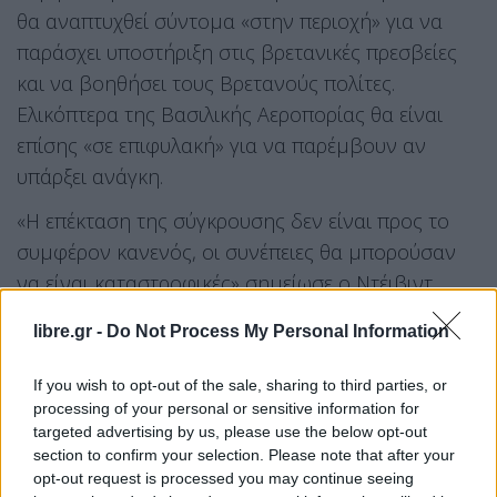
θα αναπτυχθεί σύντομα «στην περιοχή» για να
παράσχει υποστήριξη στις βρετανικές πρεσβείες
και να βοηθήσει τους Βρετανούς πολίτες.
Ελικόπτερα της Βασιλικής Αεροπορίας θα είναι
επίσης «σε επιφυλακή» για να παρέμβουν αν
υπάρξει ανάγκη.
«Η επέκταση της σύγκρουσης δεν είναι προς το
συμφέρον κανενός, οι συνέπειες θα μπορούσαν
να είναι καταστροφικές» σημείωσε ο Ντέιβιντ
Λάμι, επαναλαμβάνοντας ότι επιθυμεί την
libre.gr -
Do Not Process My Personal Information
αποκλιμάκωση και μια «διπλωματική λύση».
If you wish to opt-out of the sale, sharing to third parties, or
Η κυβέρνηση του
Καναδά
προειδοποίησε
processing of your personal or sensitive information for
χθες Σάββατο τους πολίτες να αποφύγουν τα
targeted advertising by us, please use the below opt-out
ταξίδια στο Ισραήλ, υπογραμμίζοντας τους
section to confirm your selection. Please note that after your
opt-out request is processed you may continue seeing
κινδύνους που ελλοχεύουν από τις