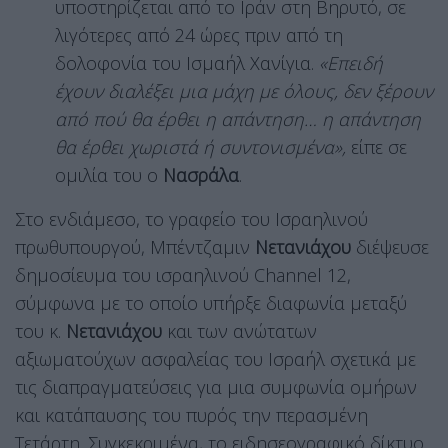
υποστηρίζεται από το Ιράν στη Βηρυτό, σε
λιγότερες από 24 ώρες πριν από τη
δολοφονία του Ισμαήλ Χανίγια.
«Επειδή
έχουν διαλέξει μια μάχη με όλους, δεν ξέρουν
από πού θα έρθει η απάντηση… η απάντηση
θα έρθει χωριστά ή συντονισμένα»,
είπε σε
ομιλία του ο
Νασράλα
.
Στο ενδιάμεσο, το γραφείο του Ισραηλινού
πρωθυπουργού, Μπέντζαμιν
Νετανιάχου
διέψευσε
δημοσίευμα του ισραηλινού Channel 12,
σύμφωνα με το οποίο υπήρξε διαφωνία μεταξύ
του κ.
Νετανιάχου
και των ανώτατων
αξιωματούχων ασφαλείας του Ισραήλ σχετικά με
τις διαπραγματεύσεις για μια συμφωνία ομήρων
και κατάπαυσης του πυρός την περασμένη
Τετάρτη. Συγκεκριμένα, το ειδησεογραφικό δίκτυο