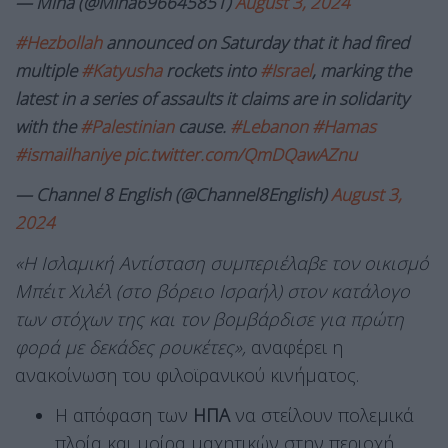
— Mina (@Mina696645851)
August 3, 2024
#Hezbollah
announced on Saturday that it had fired
multiple
#Katyusha
rockets into
#Israel
, marking the
latest in a series of assaults it claims are in solidarity
with the
#Palestinian
cause.
#Lebanon
#Hamas
#ismailhaniye
pic.twitter.com/QmDQawAZnu
— Channel 8 English (@Channel8English)
August 3,
2024
«Η Ισλαμική Αντίσταση συμπεριέλαβε τον οικισμό
Μπέιτ Χιλέλ (στο βόρειο Ισραήλ) στον κατάλογο
των στόχων της και τον βομβάρδισε για πρώτη
φορά με δεκάδες ρουκέτες»,
αναφέρει η
ανακοίνωση του φιλοϊρανικού κινήματος.
Η απόφαση των
ΗΠΑ
να στείλουν πολεμικά
πλοία και μοίρα μαχητικών στην περιοχή