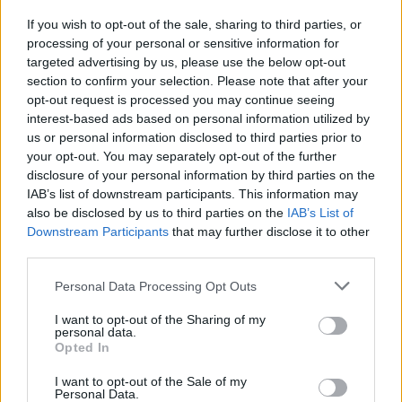
Ο Ρίσι Σουνάκ επιβεβαίωσε ότι θα παραιτηθεί από
If you wish to opt-out of the sale, sharing to third parties, or
την ηγεσία του Συντηρητικού Κόμματος, μετά το
processing of your personal or sensitive information for
targeted advertising by us, please use the below opt-out
ισοπεδωτικό αποτέλεσμα για το κόμμα στις
section to confirm your selection. Please note that after your
χθεσινές βουλευτικές εκλογές.
opt-out request is processed you may continue seeing
interest-based ads based on personal information utilized by
Λέει ότι αυτό δεν θα γίνει «αμέσως», αλλά αφού
us or personal information disclosed to third parties prior to
βρεθεί ο αντικαταστάτης του.
your opt-out. You may separately opt-out of the further
disclosure of your personal information by third parties on the
IAB’s list of downstream participants. This information may
Ο απερχόμενος πρωθυπουργός ζήτησε συγγνώμη
also be disclosed by us to third parties on the
IAB’s List of
από τους υποψήφιους και τους προεκλογικούς
Downstream Participants
that may further disclose it to other
φορείς των Συντηρητικών, λέγοντας: «Λυπάμαι
third parties.
που δεν μπορέσαμε να αποδώσουμε αυτό που
Personal Data Processing Opt Outs
άξιζαν οι προσπάθειές σας».
I want to opt-out of the Sharing of my
Υπενθυμίζεται ότι ο Σούνακ προς το παρόν
personal data.
Opted In
παραμένει επισήμως πρωθυπουργός, αν και
σύντομα θα υποβάλει την παραίτησή του στον
I want to opt-out of the Sale of my
Personal Data.