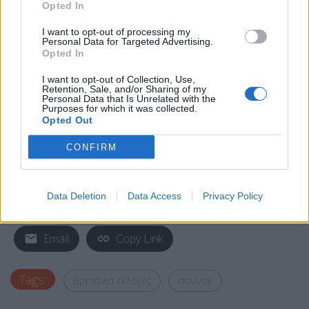
βασιλιά για να αναλάβει ο Κιρ Στάρμερ του
Opted In
Εργατικού κόμματος.
I want to opt-out of processing my
Personal Data for Targeted Advertising.
Opted In
I want to opt-out of Collection, Use,
Retention, Sale, and/or Sharing of my
Personal Data that Is Unrelated with the
Purposes for which it was collected.
Opted Out
CONFIRM
Data Deletion
Data Access
Privacy Policy
Facebook
Share on X
Bluesky
Email
Copy Link
Tags:
βρετανία εκλογές
σούνακ