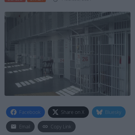
Facebook
Share on X
Bluesky
Email
Copy Link