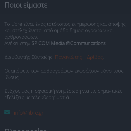
Ποιοι είμαστε
Το Libre είναι ένας ιστότοπος ενημέρωσης και άποψης
και στελεχώνεται από ομάδα δημοσιογράφων και
αρθρογράφων.
Ανήκει στην
SP COM Media @Communcations
.
Διευθυντής Σύνταξης:
Παναγιώτης Ι. Δρίβας
.
Οι απόψεις των αρθρογράφων εκφράζουν μόνο τους
ίδιους.
Στόχος μας η σφαιρική ενημέρωση για τις σημαντικές
εξελίξεις με “ελεύθερη” ματιά.
info@libre.gr