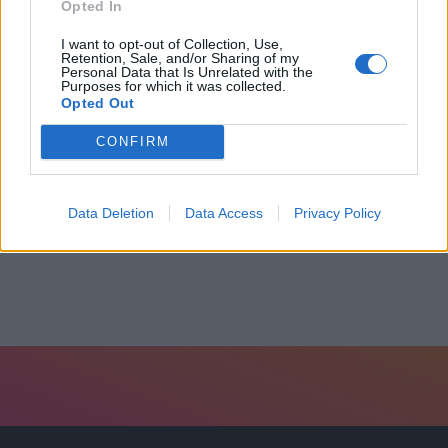
Opted In
I want to opt-out of Collection, Use,
Retention, Sale, and/or Sharing of my
Personal Data that Is Unrelated with the
Purposes for which it was collected.
Opted Out
CONFIRM
Ιωάννινα: Τροχαίο με παράσυρση ανήλικης
13 Μαΐου, 2026
Data Deletion
Data Access
Privacy Policy