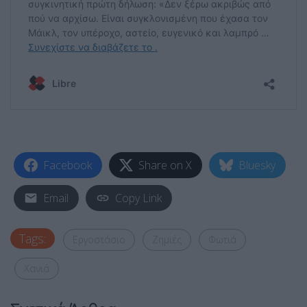
Facebook
Share on X
Bluesky
Email
Copy Link
Tags:
Εργοστάσιο
Ζημιές
Φωτιά
Χανιά