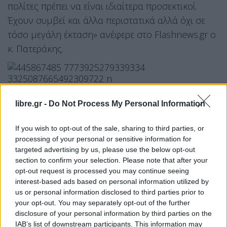
πολίτες πρέπει να είναι ιδιαίτερα προσεκτικοί.
Έχουν συμβεί και άλλα περιστατικά αλλά όχι σε
τόσο μεγάλη έκταση» ανέφερε στο Flashnews.gr ο
κ. Πατεράκης.
libre.gr -
Do Not Process My Personal Information
Όπως επεσήμανε η ζημιά που προκλήθηκε στις
If you wish to opt-out of the sale, sharing to third parties, or
εγκαταστάσεις φαίνεται να είναι αρκετά μεγάλη
processing of your personal or sensitive information for
και μόλις κατασβεστεί η φωτιά θα γίνει αποτίμηση
targeted advertising by us, please use the below opt-out
και άμεσα θα ξεκινήσουν οι εργασίες
section to confirm your selection. Please note that after your
opt-out request is processed you may continue seeing
αποκατάστασης. Στο μεταξύ το εργοστάσιο θα
interest-based ads based on personal information utilized by
συνεχίσει την κανονική του λειτουργία, καθώς
us or personal information disclosed to third parties prior to
όπως είπε ο Γενικός Διευθυντής της ΔΕΔΙΣΑ,
your opt-out. You may separately opt-out of the further
disclosure of your personal information by third parties on the
υπάρχουν εναλλακτικές λύσεις για να συνεχίσει η
IAB’s list of downstream participants. This information may