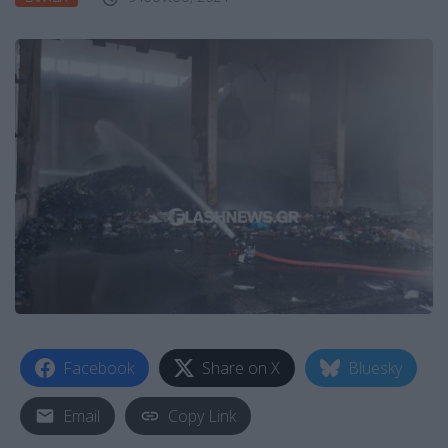
Facebook
Share on X
Bluesky
Email
Copy Link