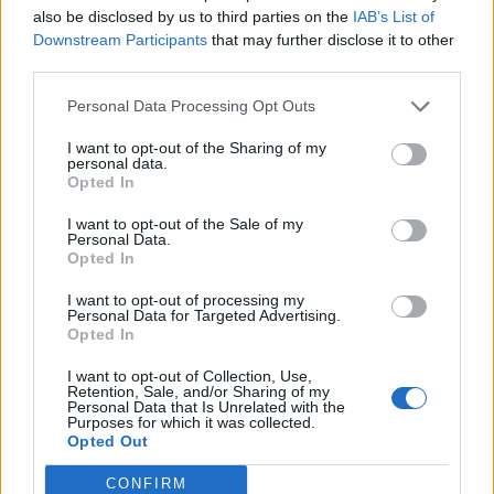
διαλογή των απορριμμάτων σε άλλο σημείο του
also be disclosed by us to third parties on the
IAB’s List of
εργοστασίου.
Downstream Participants
that may further disclose it to other
third parties.
Τέλος ευχαρίστησε τους εργαζόμενους στην
Personal Data Processing Opt Outs
ΔΕΔΙΣΑ και την Πυροσβεστική υπηρεσία για την
άμεση και αποτελεσματική επέμβασή της.
I want to opt-out of the Sharing of my
personal data.
Opted In
I want to opt-out of the Sale of my
Personal Data.
Opted In
I want to opt-out of processing my
Personal Data for Targeted Advertising.
Opted In
I want to opt-out of Collection, Use,
Retention, Sale, and/or Sharing of my
Personal Data that Is Unrelated with the
Purposes for which it was collected.
Opted Out
CONFIRM