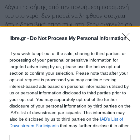
Λόγω της σήψης από την πολυήμερη παραμονή
του στο νερό, δεν μπορεί να ληφθούν στοιχεία
όπως δακτυλικά αποτυπώματα. Στην αναγνώριση
του θύματος θα βοηθήσει ένα τατουάζ που
libre.gr -
Do Not Process My Personal Information
βρέθηκε στη σορό και το οποίο “παραπέμπει σε
γνωστή ομάδα”, όπως είπε ο κ. Μπαλάσκας.
If you wish to opt-out of the sale, sharing to third parties, or
processing of your personal or sensitive information for
Προς το παρόν δεν έχει αποκλειστεί το σενάριο
targeted advertising by us, please use the below opt-out
της αυτοχειρίας – επειδή το θύμα δεν είχε δεμένα
section to confirm your selection. Please note that after your
τα χέρια. Ωστόσο, πιο πιθανή φαίνεται η
opt-out request is processed you may continue seeing
interest-based ads based on personal information utilized by
εγκληματική ενέργεια.
us or personal information disclosed to third parties prior to
your opt-out. You may separately opt-out of the further
Ήδη έχουν γίνει τοξικολογικές εξετάσεις ενώ
disclosure of your personal information by third parties on the
ερευνάται αν στη σορό του πτώματος υπάρχουν
IAB’s list of downstream participants. This information may
also be disclosed by us to third parties on the
IAB’s List of
χτυπήματα, σημάδια από σφαίρα ή κάτι που να
Downstream Participants
that may further disclose it to other
δείξει αν το θύμα χτυπήθηκε ή δολοφονήθηκε
third parties.
πριν “του δέσουν το βαράκι και τον φουντάρουνε”,