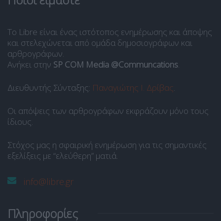
Το Libre είναι ένας ιστότοπος ενημέρωσης και άποψης
και στελεχώνεται από ομάδα δημοσιογράφων και
αρθρογράφων.
Ανήκει στην
SP COM Media @Communcations
.
Διευθυντής Σύνταξης:
Παναγιώτης Ι. Δρίβας
.
Οι απόψεις των αρθρογράφων εκφράζουν μόνο τους
ίδιους.
Στόχος μας η σφαιρική ενημέρωση για τις σημαντικές
εξελίξεις με “ελεύθερη” ματιά.
info@libre.gr
Πληροφορίες