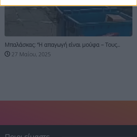
Μπαλάσκας: “Η απαγωγή είναι μούφα – Τους...
27 Μαΐου, 2025
Ποιοι είμαστε