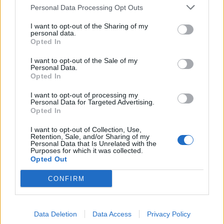
Personal Data Processing Opt Outs
όπως είπε χαρακτηριστικά ο Σταύρος Μπαλάσκας.
I want to opt-out of the Sharing of my
personal data.
Facebook
Share on X
Bluesky
Opted In
I want to opt-out of the Sale of my
Email
Copy Link
Personal Data.
Opted In
Tags:
ΜΠΑΛΑΣΚΑΣ
I want to opt-out of processing my
Personal Data for Targeted Advertising.
Opted In
Σχετικά Άρθρα
I want to opt-out of Collection, Use,
Retention, Sale, and/or Sharing of my
Personal Data that Is Unrelated with the
Purposes for which it was collected.
Opted Out
CONFIRM
Data Deletion
Data Access
Privacy Policy