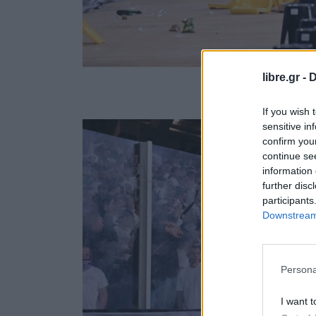
libre.gr -
D
If you wish 
sensitive in
confirm you
continue se
information 
further disc
participants
Downstream 
Persona
I want t