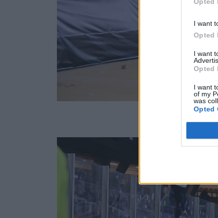
Opted 
I want t
Opted 
I want 
Advertis
Opted 
I want t
of my P
was col
Opted 