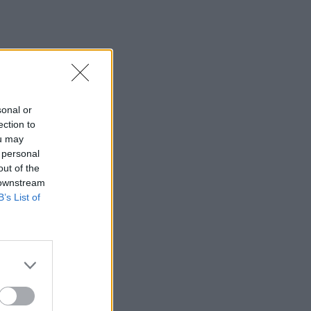
sonal or
ection to
ou may
 personal
out of the
 downstream
B’s List of