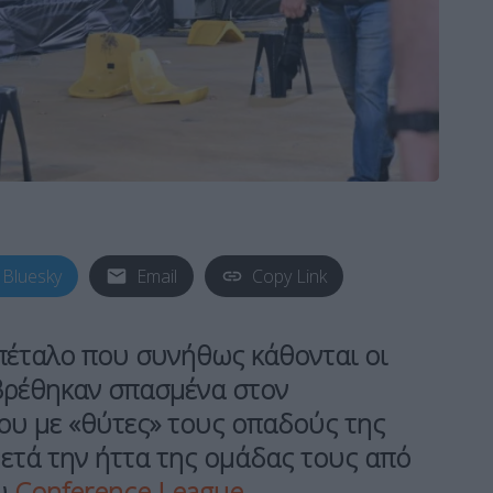
Bluesky
Email
Copy Link
πέταλο που συνήθως κάθονται οι
βρέθηκαν σπασμένα στον
ου με «θύτες» τους οπαδούς της
ετά την ήττα της ομάδας τους από
ου
Conference League
.