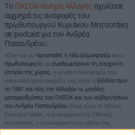
Το
ΠΑΣΟΚ-Κίνημα Αλλαγής
σχολίασε
αιχμηρά τις αναφορές του
πρωθυπουργού Κυριάκου Μητσοτάκη
σε podcast για τον Ανδρέα
Παπανδρέου.
«Όσο και αν
προσπαθεί η Νέα Δημοκρατία
και ο
πρωθυπουργός
να
αναθεωρήσουν τη σύγχρονη
ιστορία της χώρας,
η μεγάλη πλειοψηφία του
ελληνικού λαού γνωρίζει πώς ήταν η
Ελλάδα πριν
το 1981 και πώς την άλλαξαν οι μεγάλες
μεταρρυθμίσεις του ΠΑΣΟΚ και των κυβερνήσεων
του Ανδρέα Παπανδρέου,
όπως είναι το Εθνικό
Σύστημα Υγείας, η αναγνώριση της Εθνικής
Αντίστασης, η ενδυνάμωση του ρόλου της
γυναίκας, η ίδρυση του ΑΣΕΠ», τονίζει το ΠΑΣΟΚ-