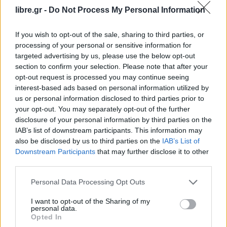
ΚΙΝΑΛ με ανακοίνωση του Γραφείου Τύπου του
libre.gr -
Do Not Process My Personal Information
κόμματος.
If you wish to opt-out of the sale, sharing to third parties, or
processing of your personal or sensitive information for
Επιπλέον υπογραμμίζει πώς «όλα αυτά άλλωστε
targeted advertising by us, please use the below opt-out
πιστοποιούνται σε κάθε διαθέσιμη δημοσκόπηση
,
section to confirm your selection. Please note that after your
που αναδεικνύει τον
Ανδρέα Παπανδρέου
ως πιο
opt-out request is processed you may continue seeing
interest-based ads based on personal information utilized by
επιτυχημένο και δημοφιλή πρωθυπουργό της
us or personal information disclosed to third parties prior to
Μεταπολίτευσης
, καταρρίπτοντας το κυβερνητικό
your opt-out. You may separately opt-out of the further
αφήγημα».
disclosure of your personal information by third parties on the
IAB’s list of downstream participants. This information may
also be disclosed by us to third parties on the
IAB’s List of
Facebook
Share on X
Bluesky
Downstream Participants
that may further disclose it to other
third parties.
Email
Copy Link
Personal Data Processing Opt Outs
Tags:
ΑΝΔΡΕΑΣ ΠΑΠΑΝΔΡΕΟΥ
ΠΑΣΟΚ
I want to opt-out of the Sharing of my
personal data.
Opted In