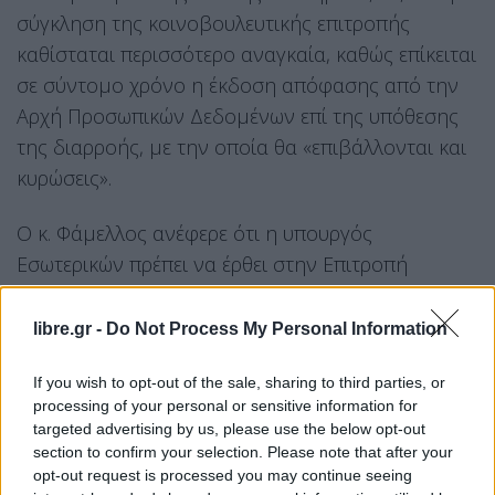
σύγκληση της κοινοβουλευτικής επιτροπής
καθίσταται περισσότερο αναγκαία, καθώς επίκειται
σε σύντομο χρόνο η έκδοση απόφασης από την
Αρχή Προσωπικών Δεδομένων επί της υπόθεσης
της διαρροής, με την οποία θα «επιβάλλονται και
κυρώσεις».
Ο κ. Φάμελλος ανέφερε ότι η υπουργός
Εσωτερικών πρέπει να έρθει στην Επιτροπή
Θεσμών και Διαφάνειας καθώς πρόκειται για θέμα
Δημοκρατίας αλλά και διασφάλισης της
libre.gr -
Do Not Process My Personal Information
ποιότητας των εκλογών, σημειώνοντας
If you wish to opt-out of the sale, sharing to third parties, or
παράλληλα, ότι πρέπει να μεταδοθεί στην
processing of your personal or sensitive information for
κοινωνία μήνυμα ότι υπάρχει ασφάλεια των
targeted advertising by us, please use the below opt-out
δεδομένων των πολιτών.
section to confirm your selection. Please note that after your
opt-out request is processed you may continue seeing
Νωρίτερα, στο πλαίσιο ενημέρωσης των