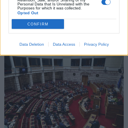
Retention, Sale, and/or Sharing of my
Personal Data that Is Unrelated with the
Purposes for which it was collected.
Tags:
ασημακοπούλου
Opted Out
CONFIRM
επιτροπή θεσμών και διαφάνειας
συριζα
Σχετικά Άρθρα
Data Deletion
Data Access
Privacy Policy