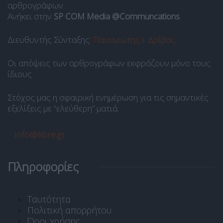
αρθρογράφων.
Ανήκει στην
SP COM Media @Communcations
.
Διευθυντής Σύνταξης:
Παναγιώτης Ι. Δρίβας
.
Οι απόψεις των αρθρογράφων εκφράζουν μόνο τους
ίδιους.
Στόχος μας η σφαιρική ενημέρωση για τις σημαντικές
εξελίξεις με “ελεύθερη” ματιά.
info@libre.gr
Πληροφορίες
Ταυτότητα
Πολιτική απορρήτου
Όροι χρήσης