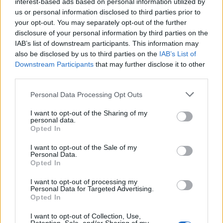
interest-based ads based on personal information utilized by
κοινοβουλευτικών συντακτών για το πρόγραμμα
us or personal information disclosed to third parties prior to
your opt-out. You may separately opt-out of the further
εργασιών της Βουλής, ο πρόεδρος του σώματος,
disclosure of your personal information by third parties on the
Κωνσταντίνος Τασούλας είχε πει ότι το ζήτημα
IAB’s list of downstream participants. This information may
αφορά την ίδια την Επιτροπή Θεσμών και
also be disclosed by us to third parties on the
IAB’s List of
Downstream Participants
that may further disclose it to other
Διαφάνειας, και πως ο ίδιος παρατήρησε ότι η
third parties.
έρευνα για την υπόθεση είναι ακόμα σε εξέλιξη. Η
Personal Data Processing Opt Outs
αστυνομία συμπέρανε ότι δεν υπήρξε διάρρηξη
στο γραφείο του γενικού διευθυντή εκλογών του
I want to opt-out of the Sharing of my
personal data.
υπουργείου Εσωτερικών, ενώ ο πρόεδρος της ΑΠΔ
Opted In
συνεχίζει την έρευνά του είπε ο κ. Τασούλας, και
I want to opt-out of the Sale of my
αναρωτήθηκε, πώς να φέρεις τον κ. Μενουδάκο
Personal Data.
Opted In
(πρόεδρο της ΑΠΔ) για μια εν εξελίξει έρευνα
I want to opt-out of processing my
Personal Data for Targeted Advertising.
Facebook
Share on X
Bluesky
Opted In
Email
Copy Link
I want to opt-out of Collection, Use,