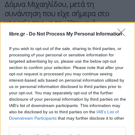
Δόμνα Μιχαηλίδου, μετά τη
συνάντηση που είχε σήμερα στο
γραφείο της με την Υπουργό
Τουρισμού, Όλγα Κεφαλογιάννη.
libre.gr -
Do Not Process My Personal Information
«Κύριο μέλημά μας» προσέθεσε η Δόμνα
If you wish to opt-out of the sale, sharing to third parties, or
Μιχαηλίδου, «είναι η στήριξη του εργατικού
processing of your personal or sensitive information for
δυναμικού στον τουρισμό ειδικά εν όψει της
targeted advertising by us, please use the below opt-out
section to confirm your selection. Please note that after your
θερινής περιόδου. Και ένα μέτρο προς αυτή την
opt-out request is processed you may continue seeing
κατεύθυνση είναι ότι φέραμε εφέτος πιο μπροστά
interest-based ads based on personal information utilized by
την αύξηση στον κατώτατο μισθό προκειμένου να
us or personal information disclosed to third parties prior to
your opt-out. You may separately opt-out of the further
καλύψουμε και όσους συμπολίτες μας εργάζονται
disclosure of your personal information by third parties on the
στον τουρισμό και δεν καλύπτονται από
IAB’s list of downstream participants. This information may
συλλογική σύμβαση. Για εμάς, στο υπουργείο
also be disclosed by us to third parties on the
IAB’s List of
Downstream Participants
that may further disclose it to other
Εργασίας, η προστασία των εργαζομένων και η
third parties.
διασφάλιση των δικαιωμάτων τους αποτελεί