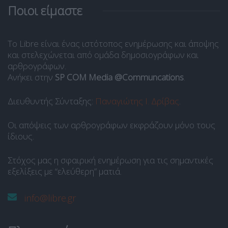
Ποιοι είμαστε
Το Libre είναι ένας ιστότοπος ενημέρωσης και άποψης
και στελεχώνεται από ομάδα δημοσιογράφων και
αρθρογράφων.
Ανήκει στην
SP COM Media @Communcations
.
Διευθυντής Σύνταξης:
Παναγιώτης Ι. Δρίβας
.
Οι απόψεις των αρθρογράφων εκφράζουν μόνο τους
ίδιους.
Στόχος μας η σφαιρική ενημέρωση για τις σημαντικές
εξελίξεις με “ελεύθερη” ματιά.
info@libre.gr