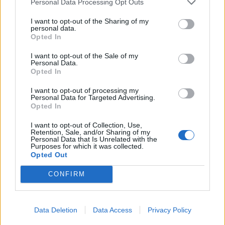
ακρογωνιαίο λίθο των πολιτικών μας. Γι’ αυτό και
Personal Data Processing Opt Outs
η απαρέγκλιτη τήρηση της εργατικής νομοθεσίας
I want to opt-out of the Sharing of my
personal data.
στον τουριστικό κλάδο είναι βασικό μέλημά μας».
Opted In
Από την πλευρά της η Υπουργός Τουρισμού, Όλγα
I want to opt-out of the Sale of my
Personal Data.
Κεφαλογιάννη, ανέφερε: «Ιδιαίτερα
Opted In
εποικοδομητική ήταν η συνάντηση σήμερα με
I want to opt-out of processing my
την Υπουργό Εργασίας και Κοινωνικής Ασφάλισης,
Personal Data for Targeted Advertising.
Opted In
κυρία Δόμνα Μιχαηλίδου. Κοινός τόπος της
συζήτησης αλλά και πεδίο μέριμνάς μας αποτελεί
I want to opt-out of Collection, Use,
Retention, Sale, and/or Sharing of my
το πλέον σημαντικό κεφάλαιο του ελληνικού
Personal Data that Is Unrelated with the
Purposes for which it was collected.
τουρισμού, που είναι ο ανθρώπινος παράγοντας.
Opted Out
Θέλουμε εργαζόμενους με εξασφαλισμένα
CONFIRM
δικαιώματα και καλές συνθήκες εργασίες, με
στόχο την περαιτέρω βελτίωση της ποιότητας του
σύγχρονου τουριστικού προϊόντος».
Data Deletion
Data Access
Privacy Policy