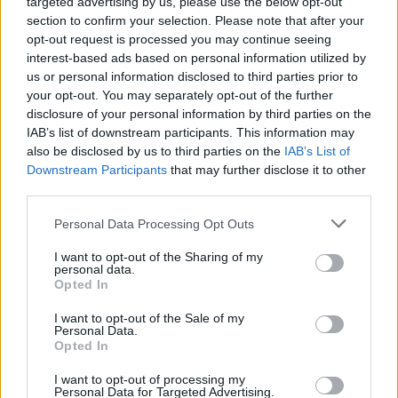
targeted advertising by us, please use the below opt-out
πληροφορίες, έχουν προχωρήσει και στην
section to confirm your selection. Please note that after your
σύλληψη του γιού.
opt-out request is processed you may continue seeing
interest-based ads based on personal information utilized by
us or personal information disclosed to third parties prior to
Facebook
Share on X
Bluesky
your opt-out. You may separately opt-out of the further
disclosure of your personal information by third parties on the
Email
Copy Link
IAB’s list of downstream participants. This information may
also be disclosed by us to third parties on the
IAB’s List of
Downstream Participants
that may further disclose it to other
Tags:
αμαλιάδα
νεκρή
third parties.
Personal Data Processing Opt Outs
Σχετικά Άρθρα
I want to opt-out of the Sharing of my
personal data.
Opted In
I want to opt-out of the Sale of my
Personal Data.
Opted In
I want to opt-out of processing my
Personal Data for Targeted Advertising.