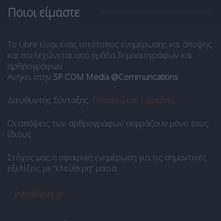
Ποιοι είμαστε
Το Libre είναι ένας ιστότοπος ενημέρωσης και άποψης
και στελεχώνεται από ομάδα δημοσιογράφων και
αρθρογράφων.
Ανήκει στην
SP COM Media @Communcations
.
Διευθυντής Σύνταξης:
Παναγιώτης Ι. Δρίβας
.
Οι απόψεις των αρθρογράφων εκφράζουν μόνο τους
ίδιους.
Στόχος μας η σφαιρική ενημέρωση για τις σημαντικές
εξελίξεις με “ελεύθερη” ματιά.
info@libre.gr