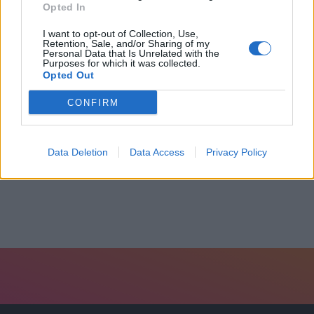
Opted In
I want to opt-out of Collection, Use,
Retention, Sale, and/or Sharing of my
Personal Data that Is Unrelated with the
Purposes for which it was collected.
Opted Out
CONFIRM
Θρήνος στη Λακωνία για την 29χρονη Ελένη...
Data Deletion
Data Access
Privacy Policy
5 Αυγούστου, 2026