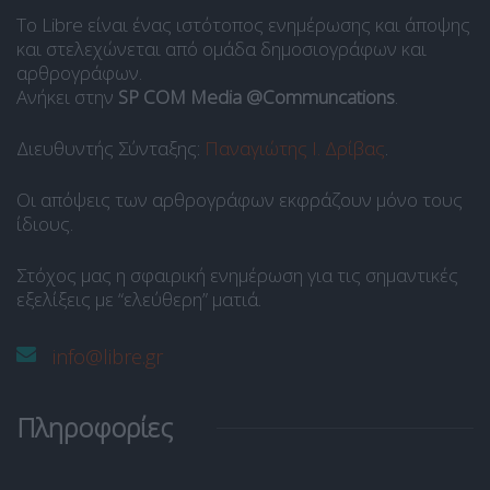
Το Libre είναι ένας ιστότοπος ενημέρωσης και άποψης
και στελεχώνεται από ομάδα δημοσιογράφων και
αρθρογράφων.
Ανήκει στην
SP COM Media @Communcations
.
Διευθυντής Σύνταξης:
Παναγιώτης Ι. Δρίβας
.
Οι απόψεις των αρθρογράφων εκφράζουν μόνο τους
ίδιους.
Στόχος μας η σφαιρική ενημέρωση για τις σημαντικές
εξελίξεις με “ελεύθερη” ματιά.
info@libre.gr
Πληροφορίες