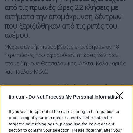
από τις πρωινές ώρες 22 κλήσεις με
αιτήματα την απομάκρυνση δέντρων
που ξεριζώθηκαν από τις ριπές του
ανέμου.
Μέχρι στιγμής πυροσβέστες επενέβησαν σε 18
περιπτώσεις που αφορούσαν πτώσεις δέντρων,
στους δήμους Θεσσαλονίκης, Δέλτα, Καλαμαριάς
και Παύλου Μελά.
Το σκηνικό του καιρού άλλαξε απότομα, δυνατοί
άνεμοι που φθάνουν και τα 9 μποφόρ πνέουν στη
libre.gr -
Do Not Process My Personal Information
Θεσσαλονίκη και η θερμοκρασία μειώθηκε
αισθητά.
If you wish to opt-out of the sale, sharing to third parties, or
processing of your personal or sensitive information for
targeted advertising by us, please use the below opt-out
Facebook
Share on X
Bluesky
section to confirm your selection. Please note that after your