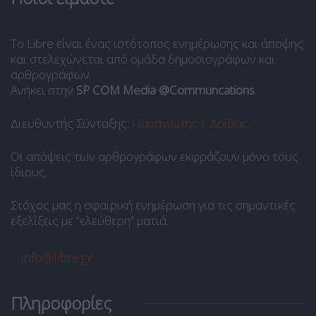
Το Libre είναι ένας ιστότοπος ενημέρωσης και άποψης
και στελεχώνεται από ομάδα δημοσιογράφων και
αρθρογράφων.
Ανήκει στην
SP COM Media @Communcations
.
Διευθυντής Σύνταξης:
Παναγιώτης Ι. Δρίβας
.
Οι απόψεις των αρθρογράφων εκφράζουν μόνο τους
ίδιους.
Στόχος μας η σφαιρική ενημέρωση για τις σημαντικές
εξελίξεις με “ελεύθερη” ματιά.
info@libre.gr
Πληροφορίες