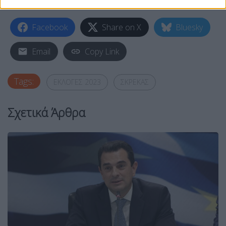
εκλογές, βεβαίως» κατέληξε.
Facebook
Share on X
Bluesky
Email
Copy Link
Tags:
ΕΚΛΟΓΕΣ 2023
ΣΚΡΕΚΑΣ
Σχετικά Άρθρα