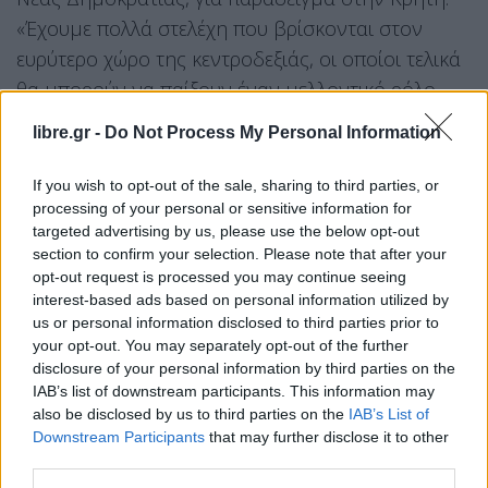
«Έχουμε πολλά στελέχη που βρίσκονται στον
ευρύτερο χώρο της κεντροδεξιάς, οι οποίοι τελικά
θα μπορούν να παίξουν έναν μελλοντικό ρόλο,
εφόσον βεβαίως το αποφασίσουν ελληνικός
libre.gr -
Do Not Process My Personal Information
λαός» πρόσθεσε.
If you wish to opt-out of the sale, sharing to third parties, or
«Έχουμε στηρίξει συγκεκριμένους ανθρώπους,
processing of your personal or sensitive information for
targeted advertising by us, please use the below opt-out
συγκεκριμένα στελέχη. Δεν ψαρεύουμε σε θολά
section to confirm your selection. Please note that after your
νερά. Είναι συγκεκριμένη η στήριξή μας σε
opt-out request is processed you may continue seeing
ανθρώπους οι οποίοι πιστεύουν ότι πραγματικά
interest-based ads based on personal information utilized by
us or personal information disclosed to third parties prior to
μπορούν να πάνε τη χώρα μπροστά. Έχουμε
your opt-out. You may separately opt-out of the further
διανύσει 4 – 5 δύσκολα χρόνια, περάσαμε πολλές
disclosure of your personal information by third parties on the
παγκόσμιες κρίσεις, ανταποκριθήκαμε σε αυτές με
IAB’s list of downstream participants. This information may
also be disclosed by us to third parties on the
IAB’s List of
αποτελέσματα τα οποία ήταν παράδειγμα προς
Downstream Participants
that may further disclose it to other
μίμηση από χώρες πολύ πιο ανεπτυγμένες από
third parties.
την Ελλάδα. Παράδειγμα η πανδημία και είδαμε