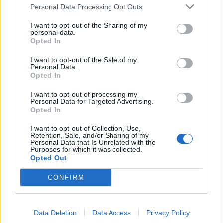
Personal Data Processing Opt Outs
τελικά ότι έπρεπε και η συνεργασία με την τοπική
αυτοδιοίκηση να είναι πάρα πολύ καλή ώστε να
I want to opt-out of the Sharing of my
personal data.
μπορέσουμε να ανταποκριθούμε στα προβλήματα
Opted In
τα οποία προκάλεσαν αυτές οι παγκόσμιες
I want to opt-out of the Sale of my
κρίσεις» είπε ο κ. Σκρέκας.
Personal Data.
Opted In
«Όποιον αποφασίσει ο ελληνικός λαός σε τοπικό
I want to opt-out of processing my
επίπεδο, με αυτό θα συνεργαστούμε εμείς ως
Personal Data for Targeted Advertising.
Opted In
κυβέρνηση. Νομίζω ότι αυτό είναι αυτονόητο.
Στηρίζουμε συγκεκριμένους ανθρώπους που
I want to opt-out of Collection, Use,
Retention, Sale, and/or Sharing of my
έχουν μέχρι τώρα επιβεβαιώσει και αποδείξει την
Personal Data that Is Unrelated with the
Purposes for which it was collected.
αποτελεσματικότητά τους. Δεν προέρχονται από
Opted Out
τη Νέα Δημοκρατία. Υπάρχουν άνθρωποι που
CONFIRM
προέρχονται από κόμματα όπως το ΠΑΣΟΚ, είτε
από κόμματα της ευρύτερης Κεντροαριστεράς.
Άρα σε αυτό το πλαίσιο θα κινηθούμε και μετά τις
Data Deletion
Data Access
Privacy Policy