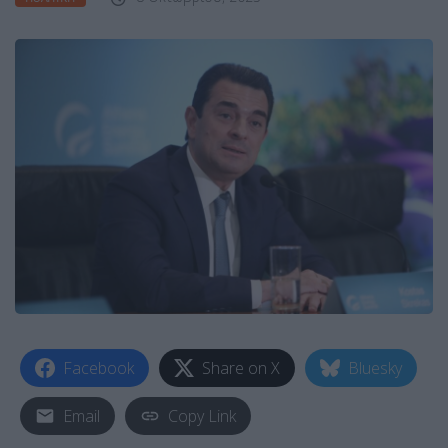
Facebook
Share on X
Bluesky
Email
Copy Link