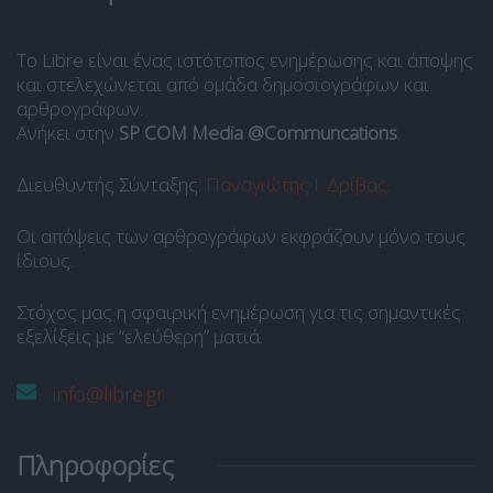
Το Libre είναι ένας ιστότοπος ενημέρωσης και άποψης
και στελεχώνεται από ομάδα δημοσιογράφων και
αρθρογράφων.
Ανήκει στην
SP COM Media @Communcations
.
Διευθυντής Σύνταξης:
Παναγιώτης Ι. Δρίβας
.
Οι απόψεις των αρθρογράφων εκφράζουν μόνο τους
ίδιους.
Στόχος μας η σφαιρική ενημέρωση για τις σημαντικές
εξελίξεις με “ελεύθερη” ματιά.
info@libre.gr
Πληροφορίες