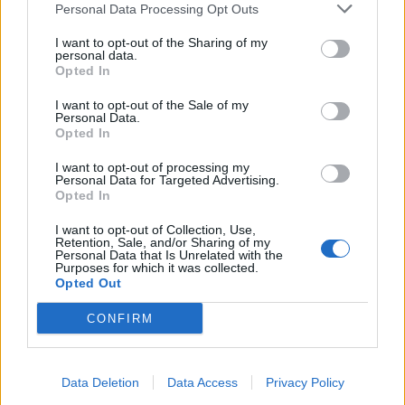
εκστρατεία, με τα κόμματα να προσπαθούν να
Personal Data Processing Opt Outs
προσελκύσουν τους ψηφοφόρους με υποσχέσεις
I want to opt-out of the Sharing of my
για αύξηση του κατώτατου μισθού και δημιουργία
personal data.
Opted In
θέσεων εργασίας. Η εκτίναξη των τιμών είχε βαθύ
αντίκτυπο στους Έλληνες πολίτες, των οποίων το
I want to opt-out of the Sale of my
Personal Data.
βιοτικό επίπεδο είχε διαβρωθεί από μια δεκαετή
Opted In
κρίση χρέους”.
I want to opt-out of processing my
Personal Data for Targeted Advertising.
Al Jazeera: Σύμφωνο με τις
Opted In
προβλέψεις το exit poll
I want to opt-out of Collection, Use,
Retention, Sale, and/or Sharing of my
Personal Data that Is Unrelated with the
Σε ρεπορτάζ από την Αθήνα, η ανταποκρίτρια του
Purposes for which it was collected.
Opted Out
Al Jazeera, Stefanie Dekker, ανέφερε ότι το πρώτο
exit poll είναι σύμφωνο με τα όσα είχαν
CONFIRM
προβλεφθεί προηγουμένως.
“Τα exit polls ενδέχεται και θα αλλάξουν, φυσικά,
Data Deletion
Data Access
Privacy Policy
καθώς συνεχίζεται η καταμέτρηση των ψήφων,