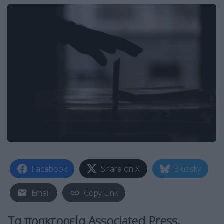
Facebook
Share on X
Bluesky
Email
Copy Link
Τα πρακτορεία Associated Press,