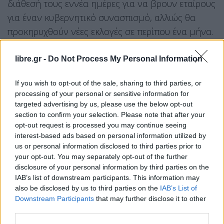
διάθεσή τους εννέα ημέρες για να βρουν εταίρους
για έναν κυβερνητικό συνασπισμό, αλλιώς θα
προκηρυχθούν νέες εκλογές σε περίπου ένα μήνα.
Σύμφωνα με το exit poll, η Νέα Δημοκρατία είχε
libre.gr -
Do Not Process My Personal Information
ποσοστό μεταξύ 36%-40%, ακολουθούμενη από
τον αριστερό ΣΥΡΙΖΑ με 25-29%”.
If you wish to opt-out of the sale, sharing to third parties, or
processing of your personal or sensitive information for
“Ένα κόμμα θα χρειαζόταν περισσότερο από 45%
targeted advertising by us, please use the below opt-out
section to confirm your selection. Please note that after your
για να εξασαφαλίσει την αυτοδυναμία, κάτι που
opt-out request is processed you may continue seeing
έχει να συμβεί από τις σαρωτικές νίκες του
interest-based ads based on personal information utilized by
αείμνηστου σοσιαλιστή Ανδρέα Παπανδρέου τη
us or personal information disclosed to third parties prior to
your opt-out. You may separately opt-out of the further
δεκαετία του 1980 και στις αρχές του 1990”,
disclosure of your personal information by third parties on the
σημειώνει το Reuters.
IAB’s list of downstream participants. This information may
also be disclosed by us to third parties on the
IAB’s List of
Το Reuters προσθέτει επίσης: “Η κρίση του
Downstream Participants
that may further disclose it to other
third parties.
κόστους ζωής κυριάρχησε στην προεκλογική