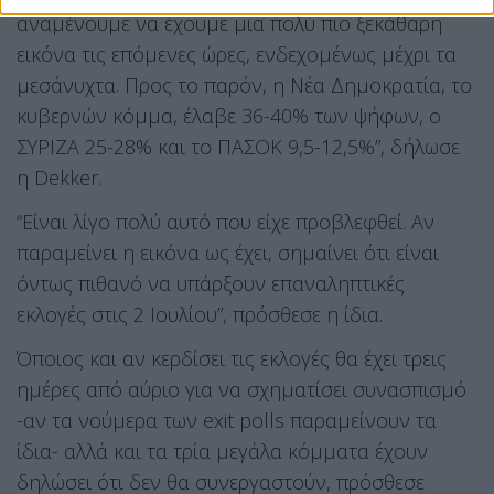
αναμένουμε να έχουμε μια πολύ πιο ξεκάθαρη
εικόνα τις επόμενες ώρες, ενδεχομένως μέχρι τα
μεσάνυχτα. Προς το παρόν, η Νέα Δημοκρατία, το
κυβερνών κόμμα, έλαβε 36-40% των ψήφων, ο
ΣΥΡΙΖΑ 25-28% και το ΠΑΣΟΚ 9,5-12,5%”, δήλωσε
η Dekker.
“Είναι λίγο πολύ αυτό που είχε προβλεφθεί. Αν
παραμείνει η εικόνα ως έχει, σημαίνει ότι είναι
όντως πιθανό να υπάρξουν επαναληπτικές
εκλογές στις 2 Ιουλίου”, πρόσθεσε η ίδια.
Όποιος και αν κερδίσει τις εκλογές θα έχει τρεις
ημέρες από αύριο για να σχηματίσει συνασπισμό
-αν τα νούμερα των exit polls παραμείνουν τα
ίδια- αλλά και τα τρία μεγάλα κόμματα έχουν
δηλώσει ότι δεν θα συνεργαστούν, πρόσθεσε