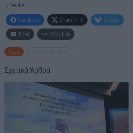
η Dekker.
Facebook
Share on X
Bluesky
Email
Copy Link
Tags:
ASSOCIATED PRESS
Σχετικά Άρθρα