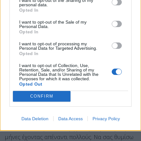
I want to opt-out of the Sharing of my
personal data.
λειτουργίας των δομών παιδικής προστασίας.
Opted In
Προτεραιότητά μας να εξακριβώσουμε ότι οι
I want to opt-out of the Sale of my
υπηρεσίες που παρέχονται στα παιδιά είναι οι
Personal Data.
σωστές και ότι απασχολούνται και τα φροντίζουν
Opted In
οι σωστοί άνθρωποι.
I want to opt-out of processing my
Personal Data for Targeted Advertising.
–
Η υπόθεση της «Κιβωτού» έχει πολλές και
Opted In
διαφορετικές πτυχές. Έχουμε ακούσει ακόμη και
I want to opt-out of Collection, Use,
Retention, Sale, and/or Sharing of my
ξέπλυμα μαύρου χρήματος; Θα δούμε ποιοι
Personal Data that Is Unrelated with the
Purposes for which it was collected.
άραγε έκαναν ξέπλυμα βρώμικου χρήματος ή η
Opted Out
έρευνα θα περιοριστεί στον ιερέα και τη σύζυγό
CONFIRM
του;
Στην περίπτωση της Κιβωτού εφαρμόσαμε μια
διάταξη για έκτακτη αλλαγή στη διοίκηση
Data Deletion
Data Access
Privacy Policy
κοινωνικών δομών που ψηφίστηκε πριν λίγους
μήνες έχοντας απέναντι πολλούς. Να σας θυμίσω