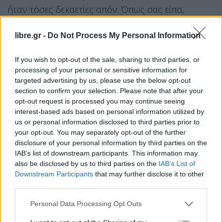
ήταν τόσες δεκαετίες απόν. Όπως σας είπα,
κανόνες σημαίνουν έλεγχος, κτιριακές υποδομές
libre.gr -
Do Not Process My Personal Information
και στελέχωση. Ως προς τη στελέχωση των δομών,
θα διαφωνήσει κανείς ότι σε μια δομή που
If you wish to opt-out of the sale, sharing to third parties, or
προσέχει βρέφη πρέπει να υπάρχουν βρεφοκόμοι;
processing of your personal or sensitive information for
Ότι κάθε δομή πρέπει να έχει κοινωνικούς
targeted advertising by us, please use the below opt-out
section to confirm your selection. Please note that after your
λειτουργούς, ψυχολόγους και νομικούς για να την
opt-out request is processed you may continue seeing
υποστηρίζουν με σκοπό την αποϊδρυματοποίηση;
interest-based ads based on personal information utilized by
Μπαίνουμε πια σε ένα νέο μοντέλο διοίκησης -όχι
us or personal information disclosed to third parties prior to
your opt-out. You may separately opt-out of the further
με γνωστούς και φίλους- αλλά με ειδικούς της
disclosure of your personal information by third parties on the
παιδικής προστασίας και ψυχολόγους.
IAB’s list of downstream participants. This information may
Χρειαζόμαστε εξειδικευμένο προσωπικό για τη
also be disclosed by us to third parties on the
IAB’s List of
Downstream Participants
that may further disclose it to other
διασφάλιση της ορθής καθημερινής λειτουργίας
third parties.
όλων των δομών καθώς και την επιστημονική
τους πλαισίωση, στηριζόμενη στα διεθνή
Personal Data Processing Opt Outs
παιδαγωγικά πρωτόκολλα και τα πρωτόκολλα