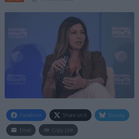
Facebook
Share on X
Bluesky
Email
Copy Link