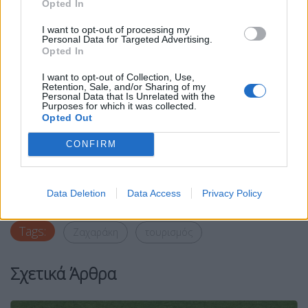
Opted In
I want to opt-out of processing my
Η Ελλάδα έχει ιδιαίτερη ζήτηση στα πακέτα
Personal Data for Targeted Advertising.
Σεπτεμβρίου, Οκτωβρίου, Νοεμβρίου
Opted In
Είναι πρώτη σε ζήτηση σε ταξίδια πολυτελείας.
I want to opt-out of Collection, Use,
Retention, Sale, and/or Sharing of my
Πολλοί άνθρωποι που επιλέγουν κρουαζιέρα στην
Personal Data that Is Unrelated with the
Purposes for which it was collected.
Ελλάδα
Opted Out
CONFIRM
Facebook
Share on X
Bluesky
Email
Copy Link
Data Deletion
Data Access
Privacy Policy
Tags:
Ζαχαράκη
τουρισμός
Σχετικά Άρθρα