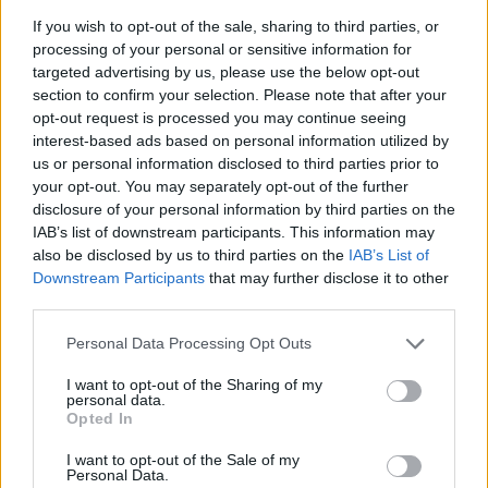
αρκετά την έναρξή του» ενώ σημείωσε σχετικά με
If you wish to opt-out of the sale, sharing to third parties, or
το πρόγραμμα:
processing of your personal or sensitive information for
targeted advertising by us, please use the below opt-out
Αυξημένος κατά 10 εκ. ο προϋπολογισμός,
section to confirm your selection. Please note that after your
30 εκ. το σύνολο,
opt-out request is processed you may continue seeing
interest-based ads based on personal information utilized by
επιπλέον 200.000 δικαιούχοι,
us or personal information disclosed to third parties prior to
150€ επιπλέον και
your opt-out. You may separately opt-out of the further
το ατομικό εισόδημα είναι 16.000€ και 28.000€ το
disclosure of your personal information by third parties on the
IAB’s list of downstream participants. This information may
οικογενειακό (που προσαυξάνεται και στις δύο
also be disclosed by us to third parties on the
IAB’s List of
περιπτώσεις ανά παιδί 1.500€)
Downstream Participants
that may further disclose it to other
Αναφερόμενη στην τουριστική θέση της χώρας
third parties.
στον χάρτη η κ. Ζαχαράκη σημείωσε πως «η
Personal Data Processing Opt Outs
Ελλάδα είναι από τους πλέον δημοφιλείς
I want to opt-out of the Sharing of my
προορισμούς ενώ φέτος θα είναι περίπου τρία
personal data.
Opted In
εκατομμύρια οι τουρίστες που θα έρθουν με την
ΤUI και υπογράμμισε τρία νέα δεδομένα σύμφωνα
I want to opt-out of the Sale of my
Personal Data.
πάντα με τον συγκεκριμένο οργανισμό: