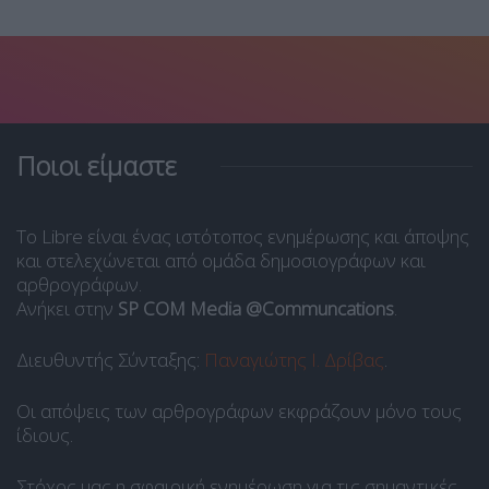
Ποιοι είμαστε
Το Libre είναι ένας ιστότοπος ενημέρωσης και άποψης
και στελεχώνεται από ομάδα δημοσιογράφων και
αρθρογράφων.
Ανήκει στην
SP COM Media @Communcations
.
Διευθυντής Σύνταξης:
Παναγιώτης Ι. Δρίβας
.
Οι απόψεις των αρθρογράφων εκφράζουν μόνο τους
ίδιους.
Στόχος μας η σφαιρική ενημέρωση για τις σημαντικές