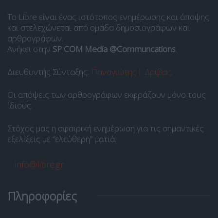
Το Libre είναι ένας ιστότοπος ενημέρωσης και άποψης
και στελεχώνεται από ομάδα δημοσιογράφων και
αρθρογράφων.
Ανήκει στην
SP COM Media @Communcations
.
Διευθυντής Σύνταξης:
Παναγιώτης Ι. Δρίβας
.
Οι απόψεις των αρθρογράφων εκφράζουν μόνο τους
ίδιους.
Στόχος μας η σφαιρική ενημέρωση για τις σημαντικές
εξελίξεις με “ελεύθερη” ματιά.
info@libre.gr
Πληροφορίες