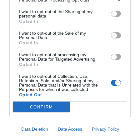
εργοδοτική πλευρά δεν έδινε στο Ανώτατο
I want to opt-out of the Sharing of my
Συμβούλιο Εργασίας τα στοιχεία που
personal data.
Opted In
απαιτούνταν για την κήρυξη της κλαδικής
Σύμβασης Εργασίας του επισιτισμού ως
I want to opt-out of the Sale of my
Personal Data.
υποχρεωτικής, προχωρήσαμε στην υπογραφή της
Opted In
σχετικής Υπουργικής Απόφασης. Όχι μόνο
I want to opt-out of processing my
εξαιτίας της υψηλής παραβατικότητας που
Personal Data for Targeted Advertising.
Opted In
παρατηρείται στον κλάδο στις εκθέσεις της
I want to opt-out of Collection, Use,
Επιθεώρησης Εργασίας, αλλά και επειδή είναι
Retention, Sale, and/or Sharing of my
Personal Data that Is Unrelated with the
ζήτημα δικαιοσύνης για τους εργαζομένους του
Purposes for which it was collected.
συγκεκριμένου κλάδου. Οι έλεγχοι από την
Opted Out
Επιθεώρηση Εργασίας καθ’ όλη τη διάρκεια του
CONFIRM
χρόνου, αλλά ιδίως κατά την τουριστική περίοδο,
θα είναι εντατικοί προκειμένου να διασφαλίζονται
τα συμφέροντα των εργαζομένων και ο υγιής
Data Deletion
Data Access
Privacy Policy
ανταγωνισμός
».