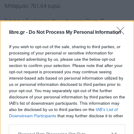
Μπάρμαν 761,64 ευρώ.
Για τις ειδικότητες (π.χ. μάγειρας Β’ και Γ’,
μπουφετζής, λατζέρης, ψήστης, βοηθός μπάρμαν,
libre.gr -
Do Not Process My Personal Information
αποθηκάριος, ταμίας) για τις οποίες οι αποδοχές
ορίζονταν με την ΣΣΕ σε επίπεδα χαμηλότερα από
If you wish to opt-out of the sale, sharing to third parties, or
τον κατώτατο μισθό όπως αυτός διαμορφώνεται
processing of your personal or sensitive information for
targeted advertising by us, please use the below opt-out
από 1ης Μαΐου 2022, δηλαδή τα 713 ευρώ, οι
section to confirm your selection. Please note that after your
μισθοί προσαρμόζονται αυτόματα στο επίπεδο
opt-out request is processed you may continue seeing
αυτό. Το ίδιο ισχύει για όλους τους κλάδους που
interest-based ads based on personal information utilized by
us or personal information disclosed to third parties prior to
καλύπτονται από την Συλλογική Σύμβαση (π.χ.
your opt-out. You may separately opt-out of the further
καφετέριες, μπυραρίες, κυλικεία, αναψυκτήρια,
disclosure of your personal information by third parties on the
φαστ-φουντ κ.ά.).
IAB’s list of downstream participants. This information may
also be disclosed by us to third parties on the
IAB’s List of
Ο υπουργός Εργασίας και Κοινωνικών Υποθέσεων,
Downstream Participants
that may further disclose it to other
third parties.
Κωστής Χατζηδάκης, δήλωσε:
«
Με πρωτοβουλία
της κυβέρνησης και παρά το γεγονός ότι η
Personal Data Processing Opt Outs