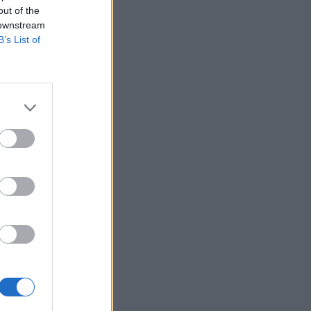
out of the
 downstream
B’s List of