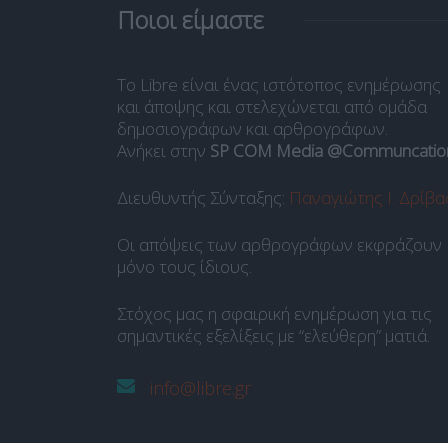
Ποιοι είμαστε
Το Libre είναι ένας ιστότοπος ενημέρωσης
και άποψης και στελεχώνεται από ομάδα
δημοσιογράφων και αρθρογράφων.
Ανήκει στην
SP COM Media @Communcatio
Διευθυντής Σύνταξης:
Παναγιώτης Ι. Δρίβα
Οι απόψεις των αρθρογράφων εκφράζουν
μόνο τους ίδιους.
Στόχος μας η σφαιρική ενημέρωση για τις
σημαντικές εξελίξεις με “ελεύθερη” ματιά.
info@libre.gr