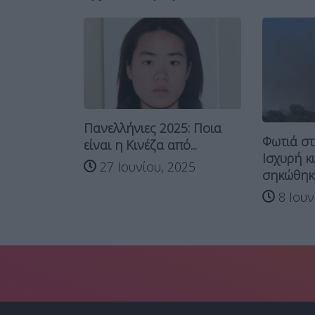
Πανελλήνιες 2025: Ποια
δράκη:
Φωτιά στα
είναι η Κινέζα από...
αταδίωξη
Ισχυρή κ
27 Ιουνίου, 2025
σηκώθηκα
, 2025
8 Ιουν