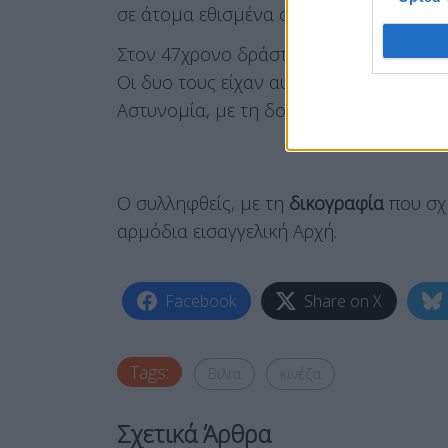
σε άτομα εθισμένα στα τυχερά παιχνίδια
Στον 47χρονο δράστη
είχε δανείσει 10.
Οι δυο τους είχαν αυτή τη χρηματική δ
Αστυνομία, με τη δολοφονία. Οι δυο τ
Ο συλληφθείς, με τη
δικογραφία
που σχη
αρμόδια εισαγγελική Αρχή.
Facebook
Share on X
Tags:
Βιλια
κινέζα
Σχετικά Άρθρα