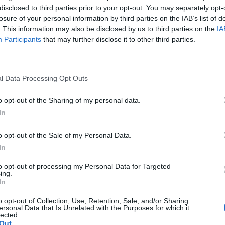
disclosed to third parties prior to your opt-out. You may separately opt-
losure of your personal information by third parties on the IAB’s list of
. This information may also be disclosed by us to third parties on the
IA
ας 38χρονης αλλοδαπής, η σορός της οποίας
Participants
that may further disclose it to other third parties.
κταση στην περιοχή Κάζα Βιλίων Αττικής και για
 17-10-2020 στο Τμήμα Ασφαλείας Ομονοίας.
l Data Processing Opt Outs
συστηματική έρευνα του Τμήματος Δίωξης
Ασφάλειας Αττικής, ως δράστης ταυτοποιήθηκε
o opt-out of the Sharing of my personal data.
In
ατος, ο οποίος και συνελήφθη σήμερα,
ματος σύλληψης.
o opt-out of the Sale of my Personal Data.
In
to opt-out of processing my Personal Data for Targeted
ing.
ρονος δράστης και η 38χρονη
σύχναζαν στο
In
ροσθέτουν ότι το θύμα συνήθιζε να δανείζει
o opt-out of Collection, Use, Retention, Sale, and/or Sharing
άζουν σε καζίνο. Μάλιστα, σύμφωνα με
ersonal Data that Is Unrelated with the Purposes for which it
lected.
τους έντοκους δανεισμούς που έκανε, συνήθως
Out