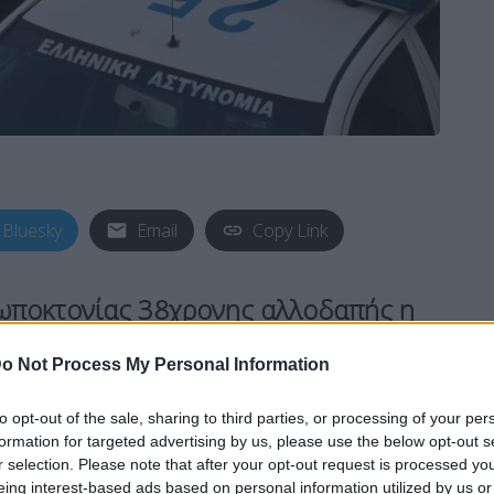
Bluesky
Email
Copy Link
ωποκτονίας 38χρονης αλλοδαπής η
το Δεκέμβριο του 2020 στα Βίλια
o Not Process My Personal Information
to opt-out of the sale, sharing to third parties, or processing of your per
μοεθνής της και συνελήφθη δυνάμει
formation for targeted advertising by us, please use the below opt-out s
r selection. Please note that after your opt-out request is processed y
eing interest-based ads based on personal information utilized by us or