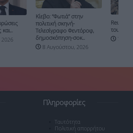
 “Φωτιά” στην
Reuters: Τι γνωρίζουμε για
κή σκηνή-
τους Βορειοκορεάτες που...
ίγραφο Φεντόροφ,
κόπηση-σοκ...
7 Αυγούστου, 2026
υγούστου, 2026
Πληροφορίες
Ταυτότητα
Πολιτική απορρήτου