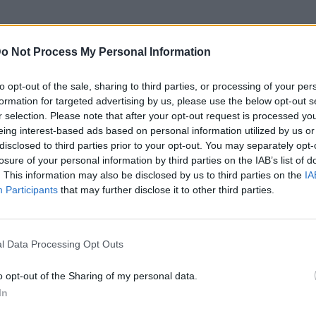
ρωποι απεχθάνονται τη Ρωσία» εδώ και χρόνια,
. «Όταν οι άνθρωποι είδαν ότι οι Ουκρανοί
o Not Process My Personal Information
, αυτό τους ώθησε να πολεμήσουν», πρόσθεσε.
to opt-out of the sale, sharing to third parties, or processing of your per
κη να πολεμήσουν», ο Κουλέμπα επανέλαβε ότι
formation for targeted advertising by us, please use the below opt-out s
νία «πολιτική, οικονομική και στρατιωτική
r selection. Please note that after your opt-out request is processed y
eing interest-based ads based on personal information utilized by us or
υρίως «για την αντιαεροπορική άμυνά της».
disclosed to third parties prior to your opt-out. You may separately opt-
losure of your personal information by third parties on the IAB’s list of
. This information may also be disclosed by us to third parties on the
IA
Participants
that may further disclose it to other third parties.
Ζελένσκι ανακοίνωσε στα τέλη Φεβρουαρίου
 ξένων μαχητών που θα βοηθήσουν στην άμυνα
ύνται να απευθυνθούν στις πρεσβείες της
l Data Processing Opt Outs
o opt-out of the Sharing of my personal data.
πολίτες της να ενταχθούν σε αυτή τη
In
ικών της Βρετανίας Λιζ Τρας. Ωστόσο ο αρχηγός