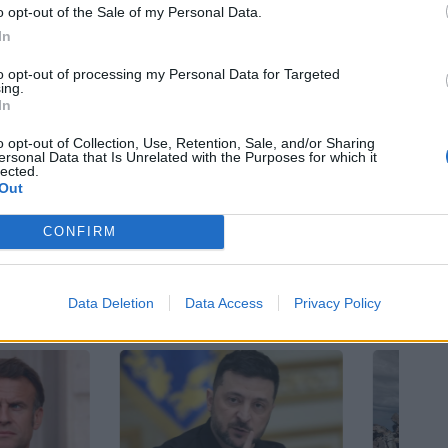
o opt-out of the Sale of my Personal Data.
ων της Βρετανίας, ναύαρχος Τόνι Ράντακιν, είπε
In
λο» να πάνε οι Βρετανοί να πολεμήσουν στην
to opt-out of processing my Personal Data for Targeted
ing.
In
o opt-out of Collection, Use, Retention, Sale, and/or Sharing
ersonal Data that Is Unrelated with the Purposes for which it
lected.
Bluesky
Email
Copy Link
Out
CONFIRM
εμος
ρωσία
Data Deletion
Data Access
Privacy Policy