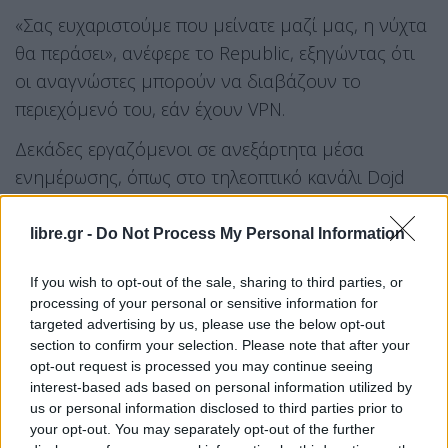
«Σας ευχαριστούμε που μείνατε μαζί μας, η νύχτα
θα περάσει», ανέφερε το Republic, εξηγώντας ότι
οι αναγνώστες μπορούν να διαβάζουν το
περιεχόμενό του, εάν έχουν VPN.
Δεκάδες εργαζόμενοι σε ανεξάρτητα μέσα
ενημέρωσης, όπως στο τηλεοπτικό κανάλι Dojd
και το Mediazona έχουν χαρακτηριστεί «πράκτορες
του εξωτερικού» και πολλοί δημοσιογράφοι και
libre.gr -
Do Not Process My Personal Information
εκδότες έφυγαν από τη χώρα. Πολλοί αναλυτές
If you wish to opt-out of the sale, sharing to third parties, or
εκτιμούν ότι στο εγγύς μέλλον δεν θα υπάρχει στη
processing of your personal or sensitive information for
Ρωσία κανένα ανεξάρτητο μέσο ενημέρωσης, ούτε
targeted advertising by us, please use the below opt-out
καν η έγκριτη εφημερίδα Novaïa Gazeta, ο
section to confirm your selection. Please note that after your
opt-out request is processed you may continue seeing
διευθυντής της οποίας τιμήθηκε με το Νόμπελ
interest-based ads based on personal information utilized by
Ειρήνης το 2021.
us or personal information disclosed to third parties prior to
your opt-out. You may separately opt-out of the further