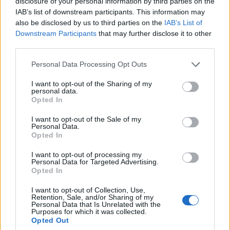
Ο Mediazona ιδρύθηκε το 2014 από τα μέλη του
disclosure of your personal information by third parties on the
IAB’s list of downstream participants. This information may
γυναικείου συγκροτήματος Pussy Riot Ναντέζντα
also be disclosed by us to third parties on the
IAB’s List of
Τολοκονίκοβα και Μαρία Αλιόχινα και κάλυπτε
Downstream Participants
that may further disclose it to other
κυρίως δικαστικές υποθέσεις πολιτικών
third parties.
ακτιβιστών, διαδηλώσεις της αντιπολίτευσης και
Personal Data Processing Opt Outs
περιπτώσεις καταπάτησης των δικαιωμάτων των
I want to opt-out of the Sharing of my
κρατουμένων.
personal data.
Opted In
Facebook
Share on X
Bluesky
I want to opt-out of the Sale of my
Personal Data.
Opted In
Email
Copy Link
I want to opt-out of processing my
Personal Data for Targeted Advertising.
Tags:
ενημέρωση
Ουκρανία
πόλεμος
Opted In
I want to opt-out of Collection, Use,
ρωσία
Retention, Sale, and/or Sharing of my
Personal Data that Is Unrelated with the
Purposes for which it was collected.
Σχετικά Άρθρα
Opted Out