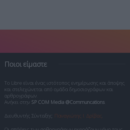
Ποιοι είμαστε
Το Libre είναι ένας ιστότοπος ενημέρωσης και άποψης
και στελεχώνεται από ομάδα δημοσιογράφων και
αρθρογράφων.
Ανήκει στην
SP COM Media @Communcations
.
Διευθυντής Σύνταξης:
Παναγιώτης Ι. Δρίβας
.
Οι απόψεις των αρθρογράφων εκφράζουν μόνο τους