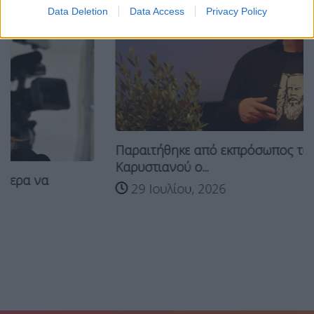
Data Deletion
Data Access
Privacy Policy
Παραιτήθηκε από εκπρόσωπος του κόμματος
Καρυστιανού ο...
29 Ιουλίου, 2026