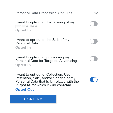
third parties.
Personal Data Processing Opt Outs
I want to opt-out of the Sharing of my
personal data.
Opted In
Facebook
Share on X
Bluesky
I want to opt-out of the Sale of my
Personal Data.
Opted In
Email
Copy Link
I want to opt-out of processing my
Personal Data for Targeted Advertising.
Tags:
open tv
ΑΥΓΕΡΙΝΟΣ
καβγας
Opted In
I want to opt-out of Collection, Use,
ΠΑΠΑΔΟΠΟΥΛΟΣ
ΤΑΣΟΥΛΗ
Retention, Sale, and/or Sharing of my
Personal Data that Is Unrelated with the
Purposes for which it was collected.
Σχετικά Άρθρα
Opted Out
CONFIRM