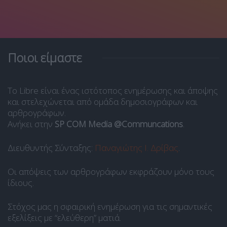
Ποιοι είμαστε
Το Libre είναι ένας ιστότοπος ενημέρωσης και άποψης
και στελεχώνεται από ομάδα δημοσιογράφων και
αρθρογράφων.
Ανήκει στην
SP COM Media @Communcations
.
Διευθυντής Σύνταξης:
Παναγιώτης Ι. Δρίβας
.
Οι απόψεις των αρθρογράφων εκφράζουν μόνο τους
ίδιους.
Στόχος μας η σφαιρική ενημέρωση για τις σημαντικές
εξελίξεις με “ελεύθερη” ματιά.