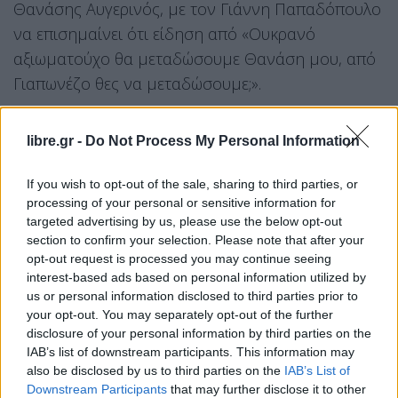
Θανάσης Αυγερινός, με τον Γιάννη Παπαδόπουλο
να επισημαίνει ότι είδηση από «Ουκρανό
αξιωματούχο θα μεταδώσουμε Θανάση μου, από
Γιαπωνέζο θες να μεταδώσουμε;».
«Δεν γίνεται να αυτολογοκρινόμαστε, η Αλεξία
libre.gr -
Do Not Process My Personal Information
Τασούλη είπε κάτι πολύ συγκεκριμένο. Αν δεν
αποδειχθεί αληθές θα έχει κάνει λάθος αυτός που
If you wish to opt-out of the sale, sharing to third parties, or
το είπε και θα το έχει μεταφέρει λάθος σε όλο τον
processing of your personal or sensitive information for
targeted advertising by us, please use the below opt-out
πλανήτη», πρόσθεσε ο Γιάννης Παπαδόπουλος.
section to confirm your selection. Please note that after your
opt-out request is processed you may continue seeing
«Ζούμε σε συνθήκες πολέμου, υπάρχει ανάγκη για
interest-based ads based on personal information utilized by
εξακρίβωση», απάντησε ο Θανάσης Αυγερινός.
us or personal information disclosed to third parties prior to
your opt-out. You may separately opt-out of the further
disclosure of your personal information by third parties on the
IAB’s list of downstream participants. This information may
also be disclosed by us to third parties on the
IAB’s List of
Downstream Participants
that may further disclose it to other