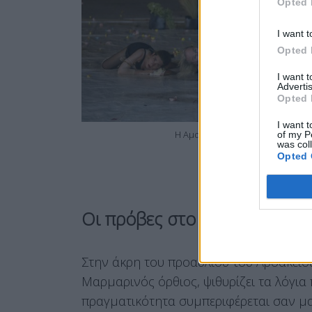
Opted 
I want t
Opted 
I want 
Advertis
Opted 
I want t
Η Αμαλία Μουτούση στο ρόλο της
of my P
was col
Opted 
Οι πρόβες στο Αρσάκειο
Στην άκρη του προαυλίου του Αρσάκειου
Μαρμαρινός όρθιος, ψιθυρίζει τα λόγια
πραγματικότητα συμπεριφέρεται σαν μα