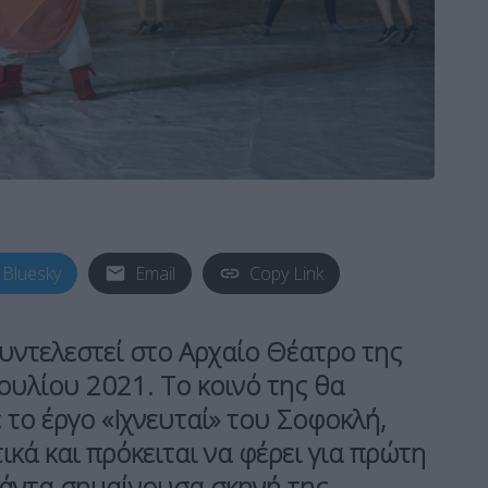
Bluesky
Email
Copy Link
υντελεστεί στο Αρχαίο Θέατρο της
Ιουλίου 2021. Το κοινό της θα
 το έργο «Ιχνευταί» του Σοφοκλή,
κά και πρόκειται να φέρει για πρώτη
πάντα σημαίνουσα σκηνή της