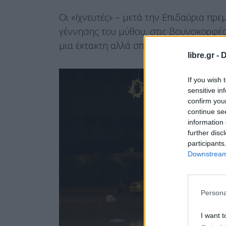
Οι «Ιχνευτές» – μετά την Επιδαύρια πρε
γέννησης του μύθου, στις βουνοκορφές
μια έκτακτη αλλά σπάνιας αξίας εκδήλωση
libre.gr -
D
If you wish 
sensitive in
confirm you
continue se
information 
further disc
participants
Downstream 
Persona
I want t