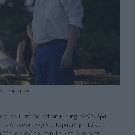
λης Μαρμαρινός
 Γραμματικός, Adrian Frieling, Αλεξάνδρα
ραγιόπουλος, Άγγελος Νεράντζης, Ηλέκτρα
 Τζήμου, Ανδρομάχη Φουντουλίδου) σε