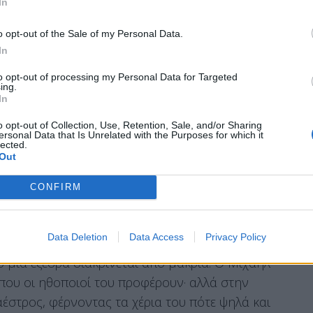
In
o opt-out of the Sale of my Personal Data.
In
to opt-out of processing my Personal Data for Targeted
ing.
In
o opt-out of Collection, Use, Retention, Sale, and/or Sharing
 Κυλλήνης, ενός βουνού με σάρκα και οστά.
ersonal Data that Is Unrelated with the Purposes for which it
lected.
Out
CONFIRM
Data Deletion
Data Access
Privacy Policy
 μια εξέδρα διακρίνεται από μακριά. Ο Μιχαήλ
 που οι ηθοποιοί του προφέρουν· αλλά στην
έστρος, φέρνοντας τα χέρια του πότε ψηλά και