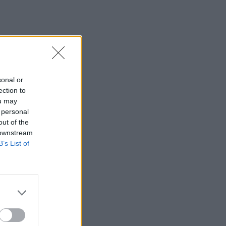
sonal or
ection to
ou may
 personal
out of the
 downstream
B’s List of