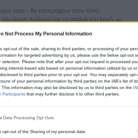
μιέρα τους – θα επιστρέψουν στον τόπο
 του όρους Κυλλήνη και τη σπηλιά του Ερμή, ως
 του Ζiria Festival (εικόνες από το
monopoli.gr
)
o Not Process My Personal Information
to opt-out of the sale, sharing to third parties, or processing of your per
formation for targeted advertising by us, please use the below opt-out s
r selection. Please note that after your opt-out request is processed y
eing interest-based ads based on personal information utilized by us or
disclosed to third parties prior to your opt-out. You may separately opt-
losure of your personal information by third parties on the IAB’s list of
. This information may also be disclosed by us to third parties on the
IA
Participants
that may further disclose it to other third parties.
l Data Processing Opt Outs
o opt-out of the Sharing of my personal data.