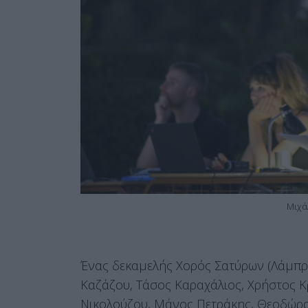
Μιχά
Ένας δεκαμελής Χορός Σατύρων (Λάμπρος
Καζάζου, Τάσος Καραχάλιος, Χρήστος Κ
Νικολούζου, Μάνος Πετράκης, Θεοδώρα