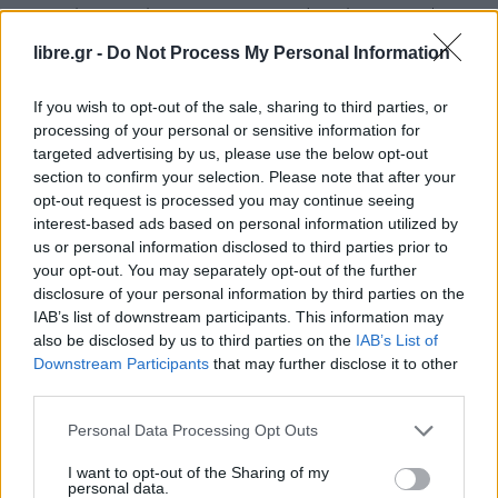
«κουνάει το δάχτυλο με περισσό θράσος, αντί να
απολογηθεί για τα όσα αποκαλύφθηκαν στη
libre.gr -
Do Not Process My Personal Information
διάρκεια της Προνακριτικής και οδήγησαν στην
πρόταση παραπομπής του στενού συνεργάτη και
If you wish to opt-out of the sale, sharing to third parties, or
processing of your personal or sensitive information for
κορυφαίου υπουργού του, κ. Παππά για ένα
targeted advertising by us, please use the below opt-out
βαρύτατο αδίκημα για δημόσιο λειτουργό: την
section to confirm your selection. Please note that after your
παράβαση καθήκοντος. Γι΄αυτήν θα κληθούν να
opt-out request is processed you may continue seeing
interest-based ads based on personal information utilized by
ψηφίσουν οι βουλευτές» και κατέληξε: «Αντί
us or personal information disclosed to third parties prior to
λοιπόν να μιλά για ευτελισμό της δημοκρατίας ο
your opt-out. You may separately opt-out of the further
κ. Τσίπρας, ας κοιτάξει στον καθρέφτη του κι ας
disclosure of your personal information by third parties on the
IAB’s list of downstream participants. This information may
θυμηθεί τα έργα και τις ημέρες της
also be disclosed by us to third parties on the
IAB’s List of
διακυβέρνησής του».
Downstream Participants
that may further disclose it to other
third parties.
Facebook
Share on X
Bluesky
Personal Data Processing Opt Outs
Email
Copy Link
I want to opt-out of the Sharing of my
personal data.