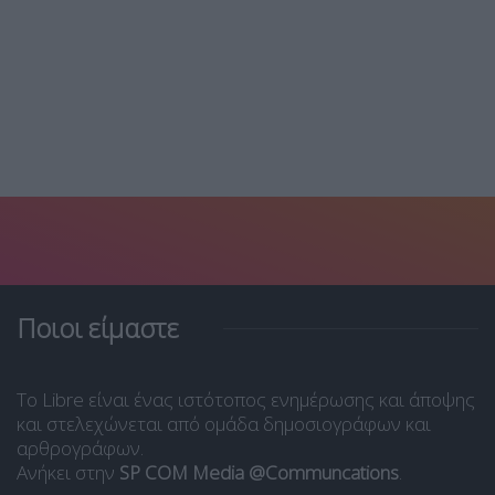
Ποιοι είμαστε
Το Libre είναι ένας ιστότοπος ενημέρωσης και άποψης
και στελεχώνεται από ομάδα δημοσιογράφων και
αρθρογράφων.
Ανήκει στην
SP COM Media @Communcations
.