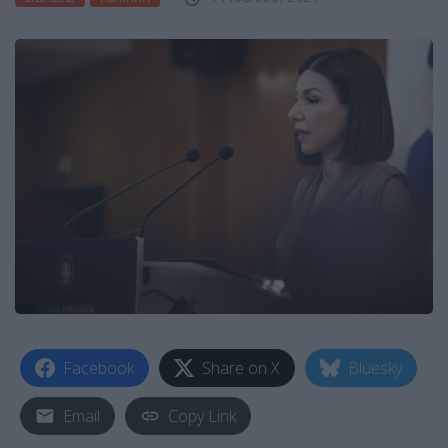
Facebook
Share on X
Bluesky
Email
Copy Link