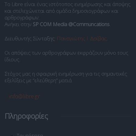
Το Libre είναι ένας ιστότοπος ενημέρωσης και άποψης
και στελεχώνεται από ομάδα δημοσιογράφων και
αρθρογράφων.
Ανήκει στην
SP COM Media @Communcations
.
Διευθυντής Σύνταξης:
Παναγιώτης Ι. Δρίβας
.
Οι απόψεις των αρθρογράφων εκφράζουν μόνο τους
ίδιους.
Στόχος μας η σφαιρική ενημέρωση για τις σημαντικές
εξελίξεις με “ελεύθερη” ματιά.
info@libre.gr
Πληροφορίες
Ταυτότητα