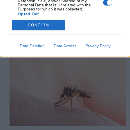
Retention, Sale, and/or Sharing of my
Personal Data that Is Unrelated with the
Purposes for which it was collected.
Opted Out
Tags:
βασιλακοπουλος
ΓΙΑΝΝΑΚΟΣ
CONFIRM
καββαθας
Σχετικά Άρθρα
Data Deletion
Data Access
Privacy Policy