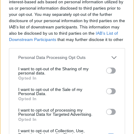
interest-based ads based on personal information utilized by
αναφερόμενος στην υποχρεωτικότητα του
us or personal information disclosed to third parties prior to
your opt-out. You may separately opt-out of the further
εμβολίου, είπε σε αποστροφή του λόγου του ότι
disclosure of your personal information by third parties on the
κανείς δεν θα μπορέσει να πει οτιδήποτε σε
IAB’s list of downstream participants. This information may
κάποιον εστιάτορα, αν αρνηθεί το φθινόπωρο να
also be disclosed by us to third parties on the
IAB’s List of
Downstream Participants
that may further disclose it to other
βάλει κάποιον ανεμβολίαστο στο μαγαζί του.
third parties.
Personal Data Processing Opt Outs
I want to opt-out of the Sharing of my
personal data.
Opted In
I want to opt-out of the Sale of my
Personal Data.
Opted In
I want to opt-out of processing my
Personal Data for Targeted Advertising.
Facebook
Share on X
Bluesky
Opted In
I want to opt-out of Collection, Use,
Email
Copy Link