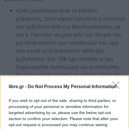
«Οσο μεγαλύτερο είναι το επίπεδο
μόρφωσης, τόσο ισχυρότερη είναι η αποδοχή
του εμβολίου» είπε ο κ. Βασιλακόπουλος, με
τον κ. Γιαννάκο να μιλά από την πλευρά του
για στοχοποίηση των νοσηλευτών την ώρα
που κοντά σε ένα ποσοστό «80% έχει
εμβολιαστεί, ένα 10% έχει νοσήσει κι έχει
δημιουργήσει αντισώματα και οι υπόλοιποι
δεν έχουν εμβολιαστεί για κάποιον λόγο που
δεν τους επιτρέπει να το πράξουν ακόμη».
libre.gr -
Do Not Process My Personal Information
Στην συζήτηση συμμετείχε κι ο Γιώργος
If you wish to opt-out of the sale, sharing to third parties, or
Καββαθάς, πρόεδρος ΓΣΕΒΕΕ, αναφέρθηκε στην
processing of your personal or sensitive information for
υποχρεωτικότητα στον χώρο της εστίασης, αλλά
targeted advertising by us, please use the below opt-out
section to confirm your selection. Please note that after your
και στην τοποθέτηση Μητσοτάκη χθες στη Βουλή,
opt-out request is processed you may continue seeing
σύμφωνα με την οποία ο πρωθυπουργός,