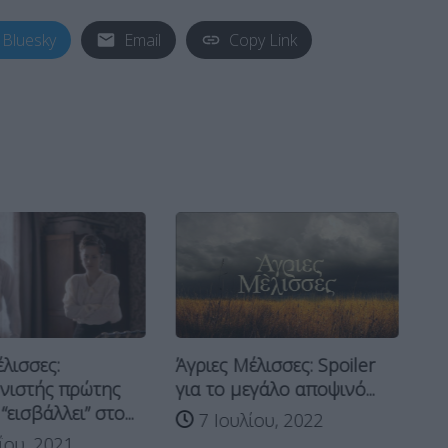
Bluesky
Email
Copy Link
λισσες:
Άγριες Μέλισσες: Spoiler
Άγ
νιστής πρώτης
για το μεγάλο αποψινό...
Με
εισβάλλει” στο...
π
7 Ιουλίου, 2022
ου, 2021