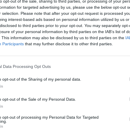
to opt-out of the sale, sharing to third parties, or processing of your per
formation for targeted advertising by us, please use the below opt-out s
 οικογένεια των Σεβαστών μοιάζει να διαλύεται
r selection. Please note that after your opt-out request is processed y
η της Πηνελόπης οδηγεί και πάλι την Ανέτ
eing interest-based ads based on personal information utilized by us or
σαλη, την πιέζουν να ομολογήσειόσα γνωρίζει.
disclosed to third parties prior to your opt-out. You may separately opt-
losure of your personal information by third parties on the IAB’s list of
ι τον πατέρα της σκότωσε ο Δούκας και
. This information may also be disclosed by us to third parties on the
IA
 Ο Κωνσταντής εξομολογείται στον Νικηφόρο την
Participants
that may further disclose it to other third parties.
νώ η Μυρσίνη θα βρεθεί μπροστά σε μια μεγάλη
ατο του Σέργιου και θα καταρρεύσει. Η εκδίκηση
α ξεσπάσει απροκάλυπτα την οργή της ή θα
l Data Processing Opt Outs
ο σχέδιο για να πάρει την εκδίκηση της;
o opt-out of the Sharing of my personal data.
In
o opt-out of the Sale of my Personal Data.
Μαρινάκη” ο ραδιοσταθμός Πρώτο Θέμα 104,6 FM
In
γριες Μέλισσες» αποκάλυψε ο Γιάννης
to opt-out of processing my Personal Data for Targeted
 με την Κατερίνα Καινούργιου. Ο Βόσκαρης …
ing.
In