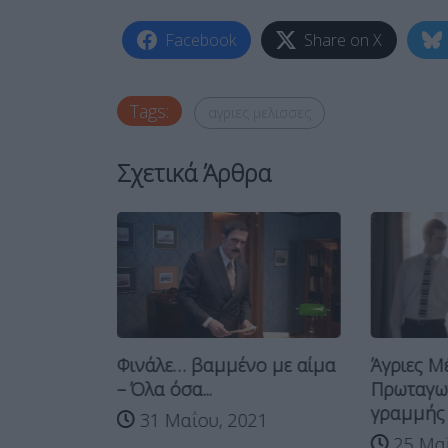
Facebook
Share on X
Tags:
αγριες μελισσες
Σχετικά Άρθρα
: Γνωστός
Φινάλε… βαμμένο με αίμα
Άγριες Μέ
λο-έκπληξη
– Όλα όσα...
Πρωταγω
γραμμής “
31 Μαΐου, 2021
021
25 Μαΐ