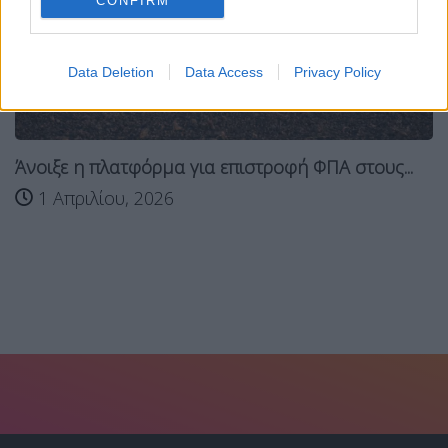
CONFIRM
Data Deletion
Data Access
Privacy Policy
Άνοιξε η πλατφόρμα για επιστροφή ΦΠΑ στους...
1 Απριλίου, 2026