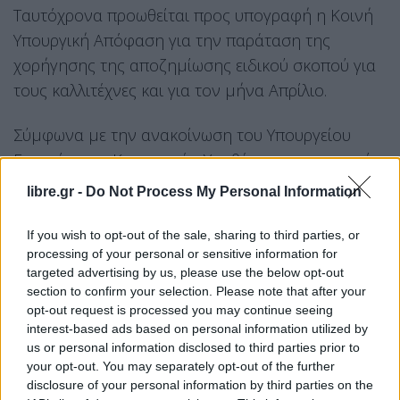
Ταυτόχρονα προωθείται προς υπογραφή η Κοινή
Υπουργική Απόφαση για την παράταση της
χορήγησης της αποζημίωσης ειδικού σκοπού για
τους καλλιτέχνες και για τον μήνα Απρίλιο.
Σύμφωνα με την ανακοίνωση του Υπουργείου
Εργασίας και Κοινωνικών Υποθέσεων, μονομερείς
δηλώσεις μπορούν να υποβάλουν κατά το
libre.gr -
Do Not Process My Personal Information
προαναφερθέν διάστημα όσοι είναι ήδη
εγγεγραμμένοι έως και την 10/1/2021, στο
If you wish to opt-out of the sale, sharing to third parties, or
processing of your personal or sensitive information for
Μητρώο Καλλιτεχνών στην ειδική πλατφόρμα
targeted advertising by us, please use the below opt-out
artandcultureprofessionals.services.gov.gr, στο Π.Σ.
section to confirm your selection. Please note that after your
«ΕΡΓΑΝΗ» του Υπουργείου Εργασίας και
opt-out request is processed you may continue seeing
interest-based ads based on personal information utilized by
Κοινωνικών Υποθέσεων.
us or personal information disclosed to third parties prior to
your opt-out. You may separately opt-out of the further
Όσον αφορά στο άνοιγμα της πλατφόρμας για
disclosure of your personal information by third parties on the
τον Απρίλιο θα ακολουθήσει νεότερη ενημέρωση