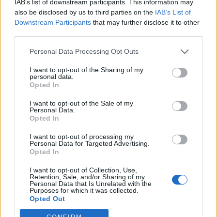
IAB’s list of downstream participants. This information may
από το Υπουργείο Εργασίας και Κοινωνικών
also be disclosed by us to third parties on the
IAB’s List of
Downstream Participants
that may further disclose it to other
Υποθέσεων.
third parties.
Facebook
Share on X
Bluesky
Personal Data Processing Opt Outs
I want to opt-out of the Sharing of my
Email
Copy Link
personal data.
Opted In
Tags:
ΕΠΙΔΟΜΑ 534
πλατφορμα
I want to opt-out of the Sale of my
Personal Data.
Opted In
Σχετικά Άρθρα
I want to opt-out of processing my
Personal Data for Targeted Advertising.
Opted In
I want to opt-out of Collection, Use,
Retention, Sale, and/or Sharing of my
Personal Data that Is Unrelated with the
Purposes for which it was collected.
Opted Out