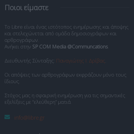
Ποιοι είμαστε
Το Libre είναι ένας ιστότοπος ενημέρωσης και άποψης
και στελεχώνεται από ομάδα δημοσιογράφων και
αρθρογράφων.
Ανήκει στην
SP COM Media @Communcations
.
Διευθυντής Σύνταξης:
Παναγιώτης Ι. Δρίβας
.
Οι απόψεις των αρθρογράφων εκφράζουν μόνο τους
ίδιους.
Στόχος μας η σφαιρική ενημέρωση για τις σημαντικές
εξελίξεις με “ελεύθερη” ματιά.
info@libre.gr