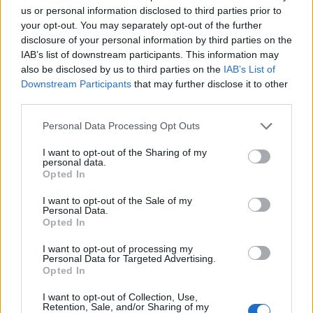
us or personal information disclosed to third parties prior to
Η ΑΝΑΚΟΙΝΩΣΗ:
your opt-out. You may separately opt-out of the further
disclosure of your personal information by third parties on the
«Η στοχοποίηση της Υπουργού Πολιτισμού και
IAB’s list of downstream participants. This information may
also be disclosed by us to third parties on the
IAB’s List of
Αθλητισμού Λίνας Μενδώνη έχει ξεπεράσει τα όρια
Downstream Participants
that may further disclose it to other
της αντιπολιτευτικής κριτικής. Είναι δολοφονία
third parties.
χαρακτήρος. Ο ΣΥΡΙΖΑ, που στα 4,5 χρόνια της
Personal Data Processing Opt Outs
διακυβέρνησής του δεν έκανε απολύτως τίποτε
για τον πολιτισμό, στα δύο σχεδόν χρόνια που
I want to opt-out of the Sharing of my
personal data.
βρίσκεται στην αντιπολίτευση αναλώνεται σε fake
Opted In
news στην προσπάθειά του να ακυρώσει τα έργα
I want to opt-out of the Sale of my
τα οποία γίνονται. Τα έργα στην Ακρόπολη τον
Personal Data.
Opted In
έχουν ξεπεράσει. Αυτό είναι το μήνυμα από τους
επισκέπτες του χώρου. Οσο ο χώρος ήταν κλειστός
I want to opt-out of processing my
Personal Data for Targeted Advertising.
είχαν περιθώριο για ασύστολα ψέματα και
Opted In
διαστρεβλώσεις. Τώρα ΟΧΙ. Καμία πινακίδα δεν θα
I want to opt-out of Collection, Use,
αναρτηθεί επί του Βράχου της Ακροπόλεως.
Retention, Sale, and/or Sharing of my