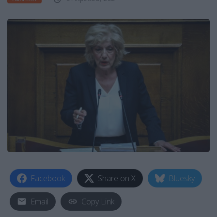
Facebook
Share on X
Bluesky
Email
Copy Link