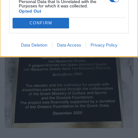
Personal Data that Is Unrelated with the
Δίνονται στη δημοσιότητα οι φωτογραφίες των
Purposes for which it was collected.
Opted Out
πινακίδων, που σύμφωνα με τον
προγραμματισμό, θα αναρτηθούν εντός των
CONFIRM
επομένων ημερών».
ΠΑΡΑΘΕΤΕΙ ΜΑΛΙΣΤΑ ΚΑΙ ΤΙΣ ΕΠΙΓΡΑΦΕΣ:
Data Deletion
Data Access
Privacy Policy