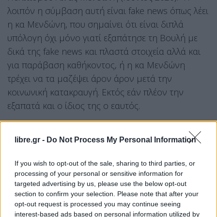
λοιπόν η σύμβαση αυτή είναι fake news όπως λέει
η κα Μενδώνη, που σημαίνει ότι είναι διπλά
υπόλογη όχι μόνο γιατί εξαπάτησε τη Βουλή με
δικά της fake news και πλαστά στοιχεία αλλά και
για παράβαση καθήκοντος, ή η κα Μενδώνη
τρέχει να τα μαζέψει άρον άρον μετά την
κοινωνική κατακραυγή. Εκτός εάν πλέον την
εξαπατά και ο ίδιος της ο εαυτός.
Νωρίτερα το Υπ. Πολιτισμού με μια πολύ
libre.gr -
Do Not Process My Personal Information
“επιθετική” ανακοίνωση όχι μόνο μιλά για fake
news αλλά κάνει λόγο και για δολοφονία
If you wish to opt-out of the sale, sharing to third parties, or
χαρακτήρος της Υπουργού από πλευράς ΣΥΡΙΖΑ.
processing of your personal or sensitive information for
Ωστόσο δεν απαντά επί της ουσίας του
targeted advertising by us, please use the below opt-out
section to confirm your selection. Please note that after your
δημοσιεύματος και στο επίμαχο άρθρο 9 της
opt-out request is processed you may continue seeing
σύμβασης δωρεάς.
interest-based ads based on personal information utilized by