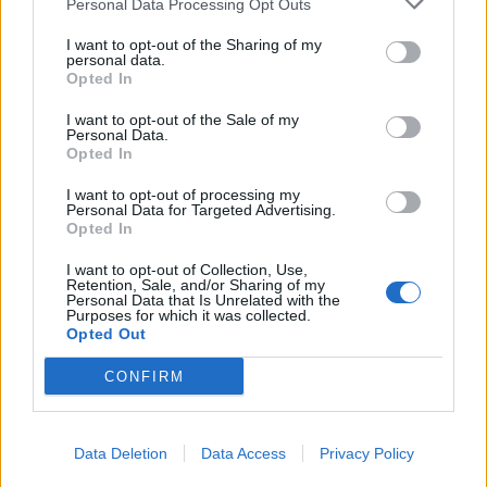
Personal Data Processing Opt Outs
Facebook
Share on X
Bluesky
I want to opt-out of the Sharing of my
personal data.
Email
Copy Link
Opted In
I want to opt-out of the Sale of my
Tags:
Personal Data.
Καθαρή Δευτέρα
καιρός
Opted In
I want to opt-out of processing my
Σχετικά Άρθρα
Personal Data for Targeted Advertising.
Opted In
I want to opt-out of Collection, Use,
Retention, Sale, and/or Sharing of my
Personal Data that Is Unrelated with the
Purposes for which it was collected.
Opted Out
CONFIRM
Data Deletion
Data Access
Privacy Policy