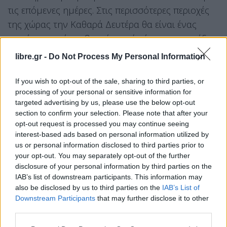
τις επόμενες ημέρες. Στις περισσότερες περιοχές
της χώρας την Καθαρά Δευτέρα θα είναι ένας
καιρός με μπόρες βροχές κατά τόπους καταιγίδες
και επαναλαμβάνω όχι μόνο σε συγκεκριμένες
libre.gr -
Do Not Process My Personal Information
περιοχές της χώρας, σχεδόν σε όλη την
επικράτεια», είπε χαρακτηριστικά.
If you wish to opt-out of the sale, sharing to third parties, or
processing of your personal or sensitive information for
targeted advertising by us, please use the below opt-out
«Έχουμε και αυξημένους δείκτες αστάθειας κατά
section to confirm your selection. Please note that after your
τόπους που σημαίνει ότι θα έχουμε και καταιγίδες,
opt-out request is processed you may continue seeing
όχι απλά ψιλόβροχο. Κάποιες τοπικές βροχές και
interest-based ads based on personal information utilized by
us or personal information disclosed to third parties prior to
κάποιες μπόρες θα έχουμε πιθανότατα και στην
your opt-out. You may separately opt-out of the further
περιοχή της Αττικής», συμπλήρωσε στη συνέχεια.
disclosure of your personal information by third parties on the
IAB’s list of downstream participants. This information may
Επίσης, είπε πως η θερμοκρασία θα φτάσει τους
also be disclosed by us to third parties on the
IAB’s List of
16 βαθμούς Κελσίου και ότι «το πέταγμα του
Downstream Participants
that may further disclose it to other
third parties.
χαρταετού να αναβάλλεται για του χρόνου».