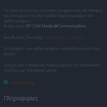
Το Libre είναι ένας ιστότοπος ενημέρωσης και άποψης
και στελεχώνεται από ομάδα δημοσιογράφων και
αρθρογράφων.
Ανήκει στην
SP COM Media @Communcations
.
Διευθυντής Σύνταξης:
Παναγιώτης Ι. Δρίβας
.
Οι απόψεις των αρθρογράφων εκφράζουν μόνο τους
ίδιους.
Στόχος μας η σφαιρική ενημέρωση για τις σημαντικές
εξελίξεις με “ελεύθερη” ματιά.
info@libre.gr
Πληροφορίες