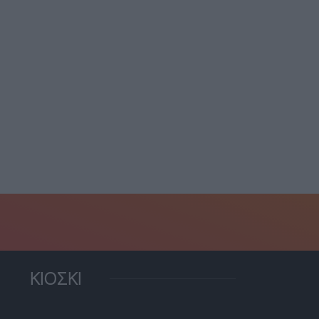
 αντίο του Πινέδα στην
Ηλιόπουλος: “Οι Γερμανοί
Κ: “Έδωσα...
το ’44 μας έκαψαν...
18 Ιουλίου, 2026
21 Ιουνίου, 2026
ΚΙΟΣΚΙ