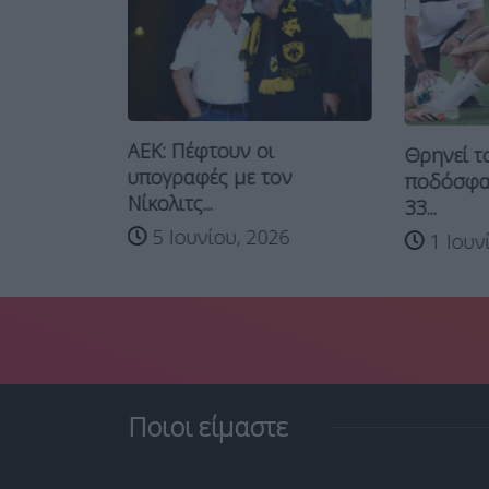
 του
ΑΕΚ: Πέφτουν οι
 θα
Θρηνεί τ
υπογραφές με τον
ποδόσφαι
Νίκολιτς...
33...
026
5 Ιουνίου, 2026
1 Ιουν
Ποιοι είμαστε