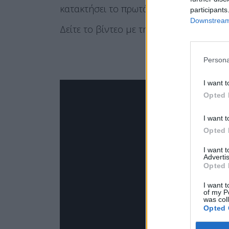
κατακτήσει το πρωτάθλημα.
participants
Downstream 
Δείτε το βίντεο με την αποκλειστική συ
Persona
I want t
Opted 
I want t
Opted 
I want 
Advertis
Opted 
I want t
of my P
was col
Opted 