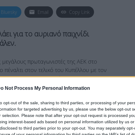
Bluesky
Email
Copy Link
ει για το αυριανό παιχνίδι
άλεν
.
ς μεγάλους πρωταγωνιστές της ΑΕΚ στο
ο πέναλτι στον τελικό του Κυπέλλου με τον
τος με τον Παναιτωλικό.
o Not Process My Personal Information
to opt-out of the sale, sharing to third parties, or processing of your per
στική του συνέντευξη στον
ΟΠΑΠ
, αποκαλύπτει
formation for targeted advertising by us, please use the below opt-out s
κόμα για το αυριανό παιχνίδι
r selection. Please note that after your opt-out request is processed y
eing interest-based ads based on personal information utilized by us or
ιαλέγει επόμενη αντίπαλο από τις Βόλφσμπουργκ
disclosed to third parties prior to your opt-out. You may separately opt-
ι η ΑΕΚ για να μπει στους ομίλους και να
losure of your personal information by third parties on the IAB’s list of