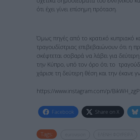
σχετικά δημοσιεύματα του ελληνικού κα
ότι έχει γίνει επίσημη πρόταση.
Όμως πηγές από το κρατικό κυπριακό κα
τραγουδίστριας επιβεβαιώνουν ότι η πρ
σκέφτεται σοβαρά να λάβει για δεύτερ
την Κύπρο, υπό τον όρο ότι το τραγούδ
χάρισε τη δεύτερη θέση και την έκανε 
https://www.instagram.com/p/BikWH_zg
Facebook
Share on X
Tags:
eurovision
ΕΛΕΝΗ ΦΟΥΡΕΪΡΑ