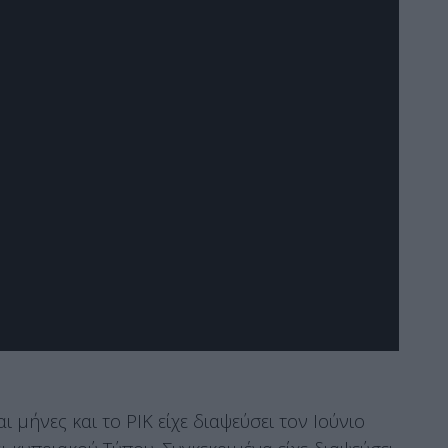
 μήνες και το ΡΙΚ είχε διαψεύσει τον Ιούνιο