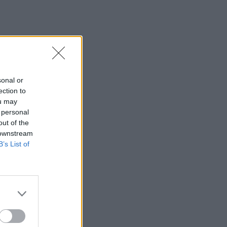
sonal or
ection to
ou may
 personal
out of the
 downstream
B’s List of