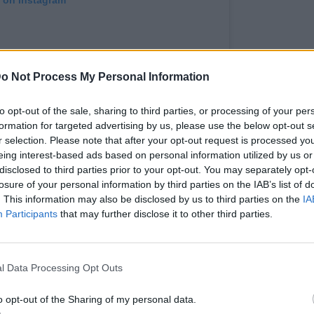
o Not Process My Personal Information
to opt-out of the sale, sharing to third parties, or processing of your per
formation for targeted advertising by us, please use the below opt-out s
r selection. Please note that after your opt-out request is processed y
eing interest-based ads based on personal information utilized by us or
ισή της με το "Fuego" και την 2η θέση, η Ελένη
disclosed to third parties prior to your opt-out. You may separately opt-
losure of your personal information by third parties on the IAB’s list of
Eurovision. Σύμφωνα με τη «Φωλιά των ΚούΚου»,
. This information may also be disclosed by us to third parties on the
IA
από το ΡΙΚ να βρεθεί στη σκηνή της Eurovision
Participants
that may further disclose it to other third parties.
δεν έχει δώσει την απάντησή της, στην εκπομπή
αι θετική, ενώ ήδη έχουν γίνει κρούσεις στον
x P.) ώστε να γραφτούν τα κατάλληλα τραγούδια
l Data Processing Opt Outs
ως τα τελευταία 24ωρα στο τραπέζι για την
o opt-out of the Sharing of my personal data.
φέραμε στην τελευταία μας δημοσίευση) και τα