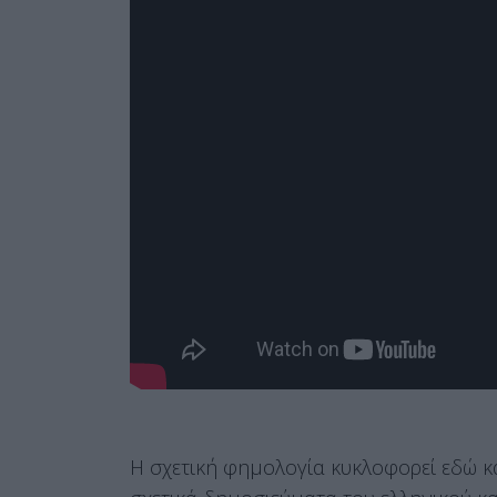
Η σχετική φημολογία κυκλοφορεί εδώ και