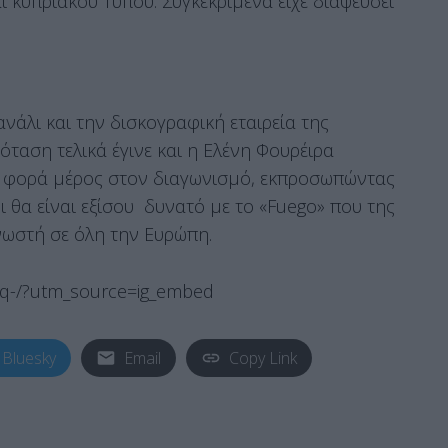
ι κυπριακού Τύπου. Συγκεκριμένα είχε διαψεύσει
νάλι και την δισκογραφική εταιρεία της
όταση τελικά έγινε και η Ελένη Φουρέιρα
η φορά μέρος στον διαγωνισμό, εκπροσωπώντας
ι θα είναι εξίσου δυνατό με το «Fuego» που της
γνωστή σε όλη την Ευρώπη.
Pq-/?utm_source=ig_embed
Bluesky
Email
Copy Link