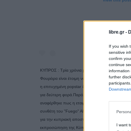
libre.gr -
D
If you wish 
sensitive in
confirm you
continue se
ΚΥΠΡΟΣ : Τρία χρόνια μετά τη θριαμβευτική εμφάν
information 
further disc
Φουρέιρα είναι έτοιμη να συμμετάσχει ξανά στη 
participants
η επιτυχημένη popstar δέχθηκε εκ νέου πρόταση 
Downstream 
για δεύτερη φορά.Παρόλο που η Ελένη Φουρέιρα 
αναφέρθηκε πως η εταιρία της (Panik Records) είν
συνθέτη του "Fuego" Alex Papaconstantinou (Ale
Persona
για την κυπριακή αποστολή.Αξίζει να σημειωθεί π
I want t
εκπροσώπηση της Κύπρου έιχαν πέσει (όπως ανα