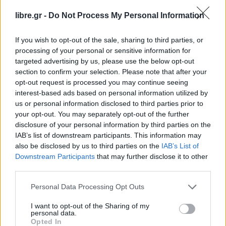
την επέκταση του Navtex για το Γιαβούζ, θα
libre.gr -
Do Not Process My Personal Information
πυροδοτήσει περαιτέρω εντάσεις και ανασφάλεια
στην Ανατολική Μεσόγειο, σε μια στιγμή που
If you wish to opt-out of the sale, sharing to third parties, or
υπάρχει η ευκαιρία να συνεχίσει την άμεση
processing of your personal or sensitive information for
targeted advertising by us, please use the below opt-out
αποκλιμάκωση και να συνεχίσει τον διάλογο και
section to confirm your selection. Please note that after your
τις διαπραγματεύσεις, οι οποίες είναι η μόνη
opt-out request is processed you may continue seeing
πορεία προς μόνιμες λύσεις».
interest-based ads based on personal information utilized by
us or personal information disclosed to third parties prior to
https://twitter.com/ExtSpoxEU/status/13062809847
your opt-out. You may separately opt-out of the further
32749829
disclosure of your personal information by third parties on the
IAB’s list of downstream participants. This information may
also be disclosed by us to third parties on the
IAB’s List of
Facebook
Share on X
Bluesky
Downstream Participants
that may further disclose it to other
third parties.
Email
Copy Link
Personal Data Processing Opt Outs
Tags:
NAVTEX
ΕΛΛΗΝΟΤΟΥΡΚΙΚΑ
ΚΟΜΙΣΙΟΝ
I want to opt-out of the Sharing of my
personal data.
Opted In