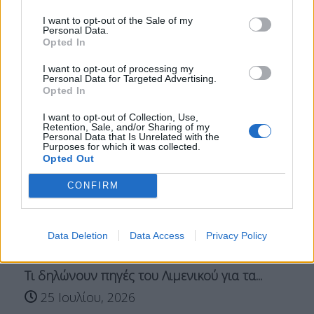
ΠΙΤΕΡ ΣΤΑΝΟ
ΤΟΥΡΚΙΑ
ΤΟΥΡΚΙΚΕΣ ΠΡΟΚΛΗΣΕΙΣ
I want to opt-out of the Sale of my
Personal Data.
Σχετικά Άρθρα
Opted In
I want to opt-out of processing my
Personal Data for Targeted Advertising.
Opted In
I want to opt-out of Collection, Use,
Retention, Sale, and/or Sharing of my
Personal Data that Is Unrelated with the
Purposes for which it was collected.
Opted Out
CONFIRM
Data Deletion
Data Access
Privacy Policy
Τι δηλώνουν πηγές του Λιμενικού για τα...
25 Ιουλίου, 2026