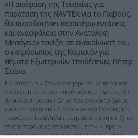
«Η απόφαση της Τουρκίας για
παράταση της NAVTEX για το Γιαβούζ,
θα πυροδοτήσει περαιτέρω εντάσεις
και ανασφάλεια στην Ανατολική
Μεσόγειο» τονίζει σε ανακοίνωσή του
ο εκπρόσωπος της Κομισιόν για
θέματα Εξωτερικών Υποθέσεων, Πήτερ
Στάνο.
Ειδικότερα, ο κ. Στάνο αναφέρει ότι «η πρόσφατη
απόσυρση του ερευνητικού σκάφους Ορούτς Ρέις,
είναι ένα σημαντικό βήμα που ανοίγει το δρόμο
για έναν ουσιαστικό διάλογο μεταξύ Ελλάδας και
Τουρκίας». Παράλληλα επισημαίνει ότι «η Ε.Ε. ζητεί
επίσης παρόμοιες αποφάσεις με την Κύπρο. Η
ανακοίνωση της Τουρκίας την Τρίτη σχετικά με