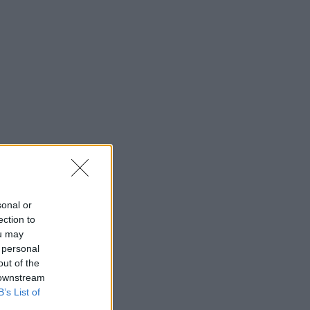
sonal or
ection to
ou may
 personal
out of the
 downstream
B’s List of