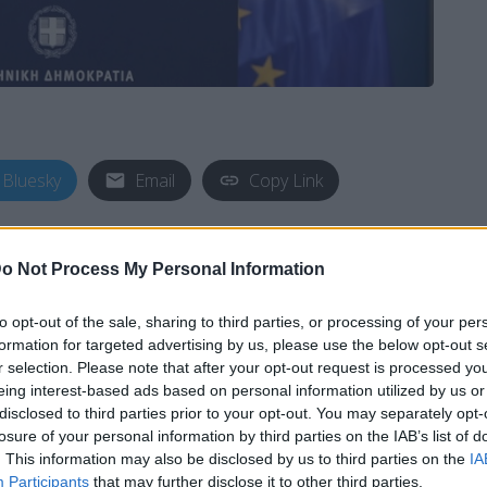
Bluesky
Email
Copy Link
ντακτών από τον Υφυπουργό παρά τω
o Not Process My Personal Information
ό Εκπρόσωπο Στέλιο Πέτσα.
to opt-out of the sale, sharing to third parties, or processing of your per
formation for targeted advertising by us, please use the below opt-out s
r selection. Please note that after your opt-out request is processed y
eing interest-based ads based on personal information utilized by us or
disclosed to third parties prior to your opt-out. You may separately opt-
losure of your personal information by third parties on the IAB’s list of
. This information may also be disclosed by us to third parties on the
IA
Participants
that may further disclose it to other third parties.