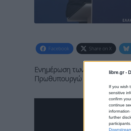
Facebook
Share on X
Ενημέρωση των πολιτικών συ
libre.gr -
D
Πρωθυπουργώ και Κυβερνητικ
If you wish 
sensitive in
confirm you
continue se
information 
further disc
participants
Downstream 