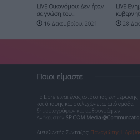
LIVE Οικονόμου: Δεν ήταν
LIVE Ενη
κτών από...
σε γνώση του...
κυβερνητ
, 2020
16 Δεκεμβρίου, 2021
28 Δεκ
Ποιοι είμαστε
Το Libre είναι ένας ιστότοπος ενημέρωσης
και άποψης και στελεχώνεται από ομάδα
δημοσιογράφων και αρθρογράφων.
Ανήκει στην
SP COM Media @Communcatio
Διευθυντής Σύνταξης:
Παναγιώτης Ι. Δρίβα