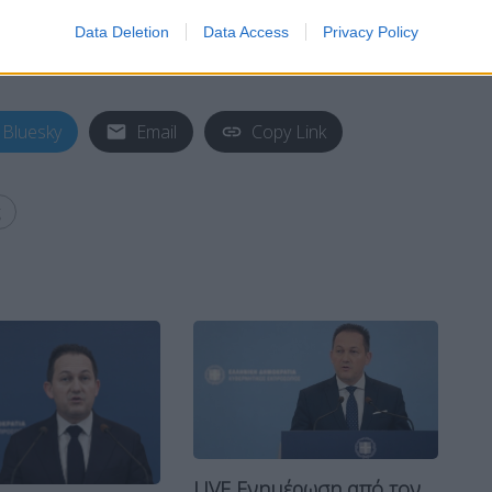
Data Deletion
Data Access
Privacy Policy
Bluesky
Email
Copy Link
ς
LIVE Ενημέρωση από τον