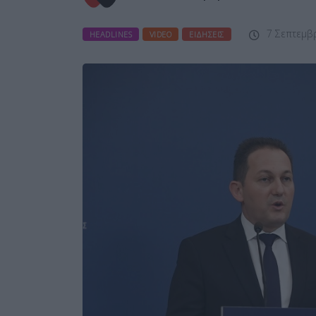
7 Σεπτεμβρ
HEADLINES
VIDEO
ΕΙΔΉΣΕΙΣ