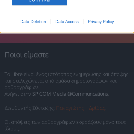
CONFIRM
Data Deletion
Data Access
Privacy Policy
Ποιοι είμαστε
Το Libre είναι ένας ιστότοπος ενημέρωσης και άποψης
και στελεχώνεται από ομάδα δημοσιογράφων και
αρθρογράφων.
Ανήκει στην
SP COM Media @Communcations
.
Διευθυντής Σύνταξης:
Παναγιώτης Ι. Δρίβας
.
Οι απόψεις των αρθρογράφων εκφράζουν μόνο τους
ίδιους.