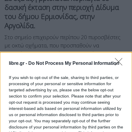
δασική έκταση στην περιοχή Δίδυμα
του δήμου Ερμιονίδας, στην
Αργολίδα.
Στο σημείο επιχειρούν περίπου 20 πυροσβέστες
με οκτώ οχήματα, που προσπαθούν να
περιορίσουν την φωτιά και να την θέσουν υπό
έλεγχο.
libre.gr -
Do Not Process My Personal Information
Facebook
Share on X
Bluesky
If you wish to opt-out of the sale, sharing to third parties, or
processing of your personal or sensitive information for
targeted advertising by us, please use the below opt-out
Email
Copy Link
section to confirm your selection. Please note that after your
opt-out request is processed you may continue seeing
Tags:
αργολιδα
φωτια
interest-based ads based on personal information utilized by
us or personal information disclosed to third parties prior to
your opt-out. You may separately opt-out of the further
Σχετικά Άρθρα
disclosure of your personal information by third parties on the