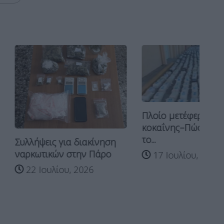
Πλοίο μετέφερε 13 τόνους
κοκαΐνης–Πώς συνδέεται
το...
ς για διακίνηση
ών στην Πάρο
17 Ιουλίου, 2026
λίου, 2026