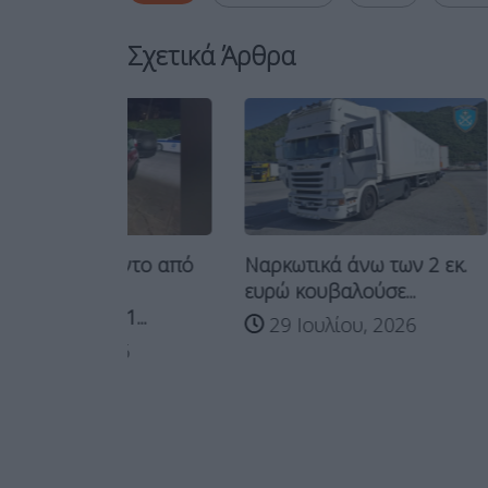
Σχετικά Άρθρα
Ναρκωτικά άνω των 2 εκ.
έντο από
ευρώ κουβαλούσε...
Συλλήψει
1...
29 Ιουλίου, 2026
ναρκωτικ
26
22 Ιου