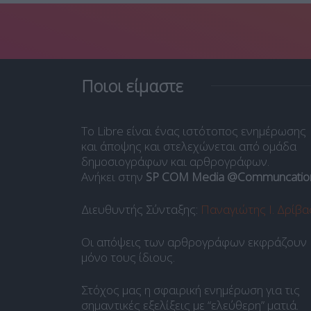
Ποιοι είμαστε
Το Libre είναι ένας ιστότοπος ενημέρωσης
και άποψης και στελεχώνεται από ομάδα
δημοσιογράφων και αρθρογράφων.
Ανήκει στην
SP COM Media @Communcatio
Διευθυντής Σύνταξης:
Παναγιώτης Ι. Δρίβα
Οι απόψεις των αρθρογράφων εκφράζουν
μόνο τους ίδιους.
Στόχος μας η σφαιρική ενημέρωση για τις
σημαντικές εξελίξεις με “ελεύθερη” ματιά.