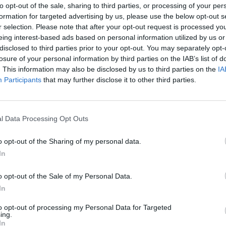
to opt-out of the sale, sharing to third parties, or processing of your per
formation for targeted advertising by us, please use the below opt-out s
r selection. Please note that after your opt-out request is processed y
λικά κι εξοπλισμός ανάπτυξης και υδροδότησης
eing interest-based ads based on personal information utilized by us or
θηκαν.
disclosed to third parties prior to your opt-out. You may separately opt-
losure of your personal information by third parties on the IAB’s list of
ταυτοποίηση και τον εντοπισμό των δραστών.
. This information may also be disclosed by us to third parties on the
IA
Participants
that may further disclose it to other third parties.
l Data Processing Opt Outs
o opt-out of the Sharing of my personal data.
In
o opt-out of the Sale of my Personal Data.
In
to opt-out of processing my Personal Data for Targeted
ing.
In