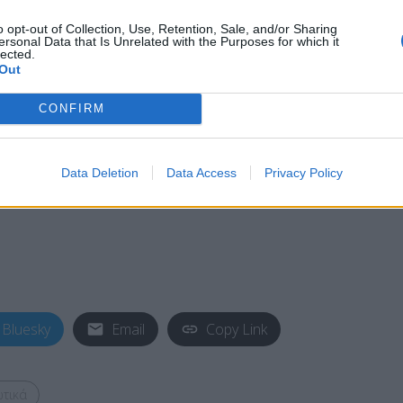
o opt-out of Collection, Use, Retention, Sale, and/or Sharing
ersonal Data that Is Unrelated with the Purposes for which it
lected.
Out
CONFIRM
Data Deletion
Data Access
Privacy Policy
Bluesky
Email
Copy Link
τικά