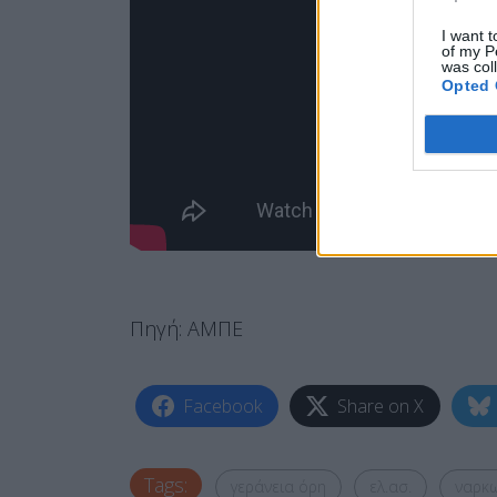
I want t
of my P
was col
Opted 
Πηγή: ΑΜΠΕ
Facebook
Share on X
Tags:
γεράνεια όρη
ελ.ασ.
ναρκω