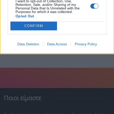
I want to opt-out of Collection, Use,
Retention, Sale, and/or Sharing of my
Personal Data that Is Unrelated with the
Purposes for which it was collected.
Opted Out
Eurojackpot:Στη Ζαχάρω Ηλείας ο πρώτος
εκατομμυριούχος-Κέρδισε περισσότερα...
CONFIRM
12 Μαρτίου, 2025
Data Deletion
Data Access
Privacy Policy
Ποιοι είμαστε