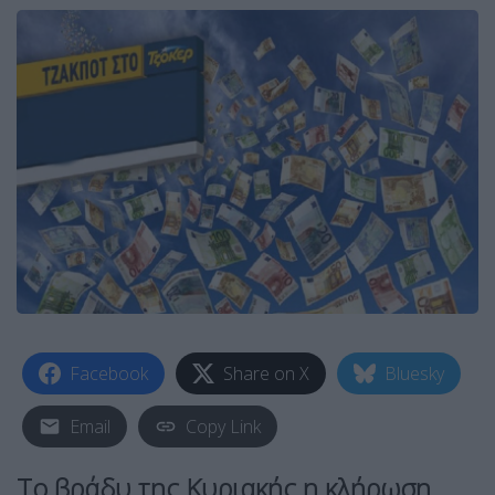
Facebook
Share on X
Bluesky
Email
Copy Link
Το βράδυ της Κυριακής η κλήρωση