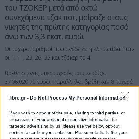
του ΤΖΟΚΕΡ μετά από οκτώ
συνεχόμενα τζακ ποτ, μοίραζε στους
νικητές της πρώτης κατηγορίας ποσό
άνω των 3,3 εκατ. ευρώ.
Οι τυχεροί αριθμοί που ανέδειξε η κληρωτίδα ήταν
οι 1, 11, 23, 26, 33 και τζόκερ το 4.
Βρέθηκε ένας υπερτυχερός που κερδίζει
3.406.020,70 ευρώ. Παράλληλα, βρέθηκαν 8 τυχερά
δελτία στη δεύτερη κατηγορία που κερδίζουν από
libre.gr -
Do Not Process My Personal Information
11.145,96 ευρώ.
If you wish to opt-out of the sale, sharing to third parties, or
Facebook
Share on X
Bluesky
processing of your personal or sensitive information for
targeted advertising by us, please use the below opt-out
Email
Copy Link
section to confirm your selection. Please note that after your
opt-out request is processed you may continue seeing