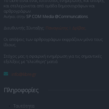
Το Libre είναι ένας ιστότοπος ενημέρωσης και άποψης
και στελεχώνεται από ομάδα δημοσιογράφων και
αρθρογράφων.
Ανήκει στην
SP COM Media @Communcations
.
Διευθυντής Σύνταξης:
Παναγιώτης Ι. Δρίβας
.
Οι απόψεις των αρθρογράφων εκφράζουν μόνο τους
ίδιους.
Στόχος μας η σφαιρική ενημέρωση για τις σημαντικές
εξελίξεις με “ελεύθερη” ματιά.
info@libre.gr
Πληροφορίες
Ταυτότητα