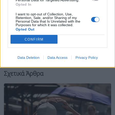
Personal Data for Targeted Advertising.
ατμόσφαιρας πάνω από την Ελλάδα και την
Opted In
Ανατολική Μεσόγειο. Η ασυνήθιστη αυτή διάταξη
I want to opt-out of Collection, Use,
της ατμόσφαιρας οδήγησε σε καύσωνα διαρκείας.
Retention, Sale, and/or Sharing of my
Personal Data that Is Unrelated with the
Purposes for which it was collected.
Facebook
Share on X
Bluesky
Opted Out
CONFIRM
Email
Copy Link
Tags:
αιτια
καυσωνας
μαιος
Data Deletion
Data Access
Privacy Policy
Σχετικά Άρθρα