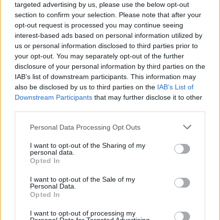
Μεσόγειο.
targeted advertising by us, please use the below opt-out
section to confirm your selection. Please note that after your
opt-out request is processed you may continue seeing
Σημαντικό ρόλο στην κίνηση αυτή των αεριών
interest-based ads based on personal information utilized by
μαζών παίζει ο αεροχείμαρρος, ένα ισχυρό ρεύμα
us or personal information disclosed to third parties prior to
αέρα σε μεγάλα ύψη μέσα στην τροπόσφαιρα, σε
your opt-out. You may separately opt-out of the further
disclosure of your personal information by third parties on the
ύψος εννέα έως δέκα χιλιομέτρων από το έδαφος.
IAB’s list of downstream participants. This information may
also be disclosed by us to third parties on the
IAB’s List of
Μεταξύ 15-18 Μαΐου ο αεροχείμαρρος αυτός
Downstream Participants
that may further disclose it to other
εντοπίστηκε πάνω από τα βόρεια σύνορα της
third parties.
Ελλάδας, σε ασυνήθιστα βόρειο γεωγραφικό
Personal Data Processing Opt Outs
πλάτος για την εποχή.
I want to opt-out of the Sharing of my
personal data.
Η δίοδος των πολύ θερμών αερίων μαζών από
Opted In
την Αφρική στα πολύ χαμηλά και πολύ θερμά
I want to opt-out of the Sale of my
στρώματα περιοχών της Νότιας Αλγερίας και
Personal Data.
Opted In
Νότιας Λιβύης, οι οποίες κινήθηκαν βόρεια,
επηρέασαν τα χαμηλότερα στρώματα της
I want to opt-out of processing my