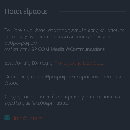
Ποιοι είμαστε
Το Libre είναι ένας ιστότοπος ενημέρωσης και άποψης
και στελεχώνεται από ομάδα δημοσιογράφων και
αρθρογράφων.
Ανήκει στην
SP COM Media @Communcations
.
Διευθυντής Σύνταξης:
Παναγιώτης Ι. Δρίβας
.
Οι απόψεις των αρθρογράφων εκφράζουν μόνο τους
ίδιους.
Στόχος μας η σφαιρική ενημέρωση για τις σημαντικές
εξελίξεις με “ελεύθερη” ματιά.
info@libre.gr