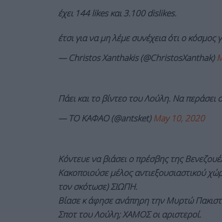
έχει 144 likes και 3.100 dislikes.
έτσι για να μη λέμε συνέχεια ότι ο κόσμος
— Christos Xanthakis (@ChristosXanthak)
M
Πάει και το βίντεο του Λούλη. Να περάσει
— TO ΚΑΦΑΟ (@antsket)
May 10, 2020
Κόντευε να βιάσει ο πρέσβης της Βενεζου
Κακοποιούσε μέλος αντιεξουσιαστικού χώ
τον σκότωσε) ΣΙΩΠΗ.
Βίασε κ άφησε ανάπηρη την Μυρτώ Πακιστ
Σποτ του Λούλη; ΧΑΜΟΣ οι αριστεροί.