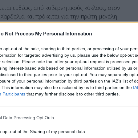
τεται ευθέως, από κυβερνητικούς κύκλους, στον
Χαρδαλιά και πρόκειται για την πρώτη μεγάλη
ες είχε ο ίδιος άλλωστε ανεβάσει το σποτ στον
o Not Process My Personal Information
to opt-out of the sale, sharing to third parties, or processing of your per
formation for targeted advertising by us, please use the below opt-out s
1259136837416861697?s=20
r selection. Please note that after your opt-out request is processed y
eing interest-based ads based on personal information utilized by us or
disclosed to third parties prior to your opt-out. You may separately opt-
ότητα, υπήρξαν πολλές αντιδράσεις στα social
losure of your personal information by third parties on the IAB’s list of
ς της γυναίκας στο σενάριο.
. This information may also be disclosed by us to third parties on the
IA
Participants
that may further disclose it to other third parties.
 Προστασίας :
l Data Processing Opt Outs
ι στο πλαίσιο της καμπάνιας για την
o opt-out of the Sharing of my personal data.
ό αυτά προκάλεσε κάποιες αντιδράσεις και