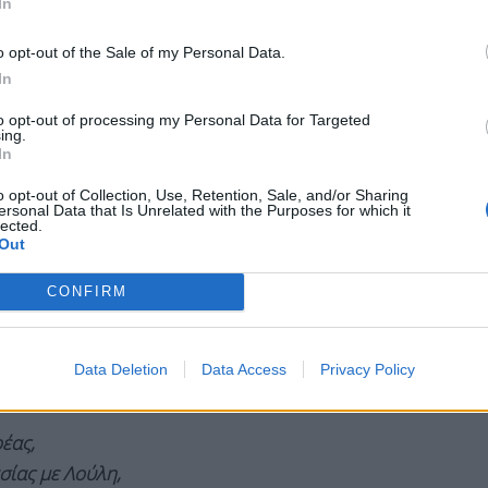
In
τή, όσο και αν μας αδικεί σε σχέση με τις
η που δεν θέλουμε να υπάρχει ούτε ως υπόνοια,
o opt-out of the Sale of my Personal Data.
 μας ήταν και είναι να ευαισθητοποιήσει το
In
ντί να ενώσει μπορεί και να διχάζει προφανώς
to opt-out of processing my Personal Data for Targeted
ing.
 θα συνεχιστεί με το άλλο σποτ. Θέλουμε να
In
ηθοποιούς, τον Χρήστο Λούλη και την Κατερίνα
o opt-out of Collection, Use, Retention, Sale, and/or Sharing
 Η καμπάνια συνεχίζεται με το νέο βίντεο στο
ersonal Data that Is Unrelated with the Purposes for which it
lected.
Out
CONFIRM
 media
Data Deletion
Data Access
Privacy Policy
έας,
σίας με Λούλη,