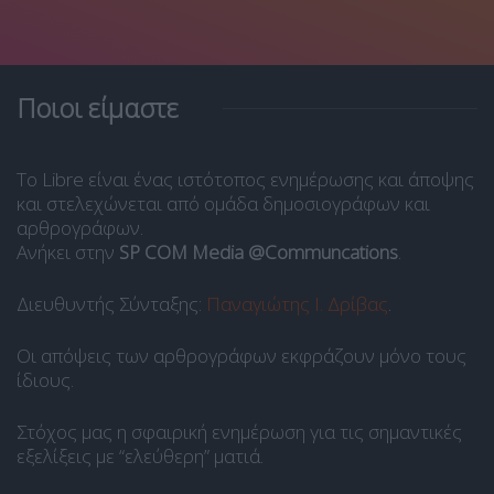
Ποιοι είμαστε
Το Libre είναι ένας ιστότοπος ενημέρωσης και άποψης
και στελεχώνεται από ομάδα δημοσιογράφων και
αρθρογράφων.
Ανήκει στην
SP COM Media @Communcations
.
Διευθυντής Σύνταξης:
Παναγιώτης Ι. Δρίβας
.
Οι απόψεις των αρθρογράφων εκφράζουν μόνο τους
ίδιους.
Στόχος μας η σφαιρική ενημέρωση για τις σημαντικές
εξελίξεις με “ελεύθερη” ματιά.