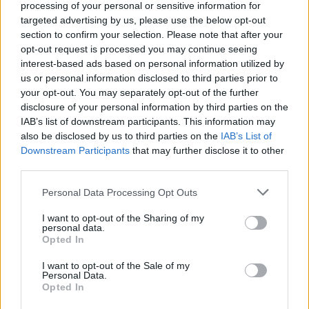
αυξήσουν την ισχύ του. Πρόκειται για ενός είδους
processing of your personal or sensitive information for
targeted advertising by us, please use the below opt-out
έμπλαστρο που αποτελείται από 400
section to confirm your selection. Please note that after your
μικροσκοπικές βελόνες που μεταφέρουν τα
opt-out request is processed you may continue seeing
κομμάτια πρωτεΐνης S στο δέρμα, όπου η
interest-based ads based on personal information utilized by
us or personal information disclosed to third parties prior to
ανοσολογική αντίδραση είναι ισχυρότερη.
your opt-out. You may separately opt-out of the further
disclosure of your personal information by third parties on the
Το σύστημα είναι επίσης εξαιρετικά επεκτάσιμο. Τα
IAB’s list of downstream participants. This information may
τεμάχια πρωτεΐνης κατασκευάζονται από ένα
also be disclosed by us to third parties on the
IAB’s List of
Downstream Participants
that may further disclose it to other
«εργοστάσιο κυττάρων», τα οποία μπορούν να
third parties.
στοιβάζονται περαιτέρω για πολλαπλασιαστική
Personal Data Processing Opt Outs
απόδοση. Μόλις παρασκευαστεί το εμβόλιο
μπορεί να παραμείνει σε θερμοκρασία δωματίου
I want to opt-out of the Sharing of my
personal data.
μέχρι να χρειαστεί, εξαλείφοντας την ανάγκη για
Opted In
ψύξη κατά τη μεταφορά ή την αποθήκευση.
I want to opt-out of the Sale of my
Personal Data.
Οι ερευνητές βρίσκονται τώρα στη διαδικασία
Opted In
υποβολής αίτησης για νέα έγκριση φαρμάκων