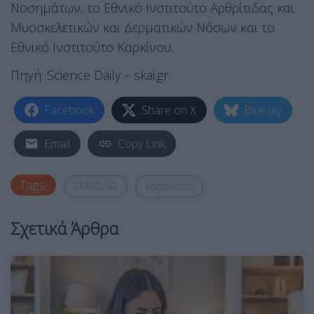
Νοσημάτων, το Εθνικό Ινστιτούτο Αρθρίτιδας και
Μυοσκελετικών και Δερματικών Νόσων και το
Εθνικό Ινστιτούτο Καρκίνου.
Πηγή: Science Daily – skai.gr
Facebook
Share on X
Bluesky
Email
Copy Link
Tags:
ΕΜΒΟΛΙΟ
κοροναιος
Σχετικά Άρθρα