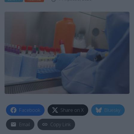
Facebook
Share on X
Bluesky
Email
Copy Link