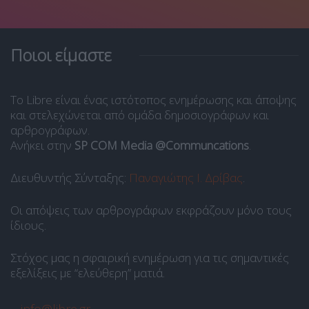
Ποιοι είμαστε
Το Libre είναι ένας ιστότοπος ενημέρωσης και άποψης
και στελεχώνεται από ομάδα δημοσιογράφων και
αρθρογράφων.
Ανήκει στην
SP COM Media @Communcations
.
Διευθυντής Σύνταξης:
Παναγιώτης Ι. Δρίβας
.
Οι απόψεις των αρθρογράφων εκφράζουν μόνο τους
ίδιους.
Στόχος μας η σφαιρική ενημέρωση για τις σημαντικές
εξελίξεις με “ελεύθερη” ματιά.