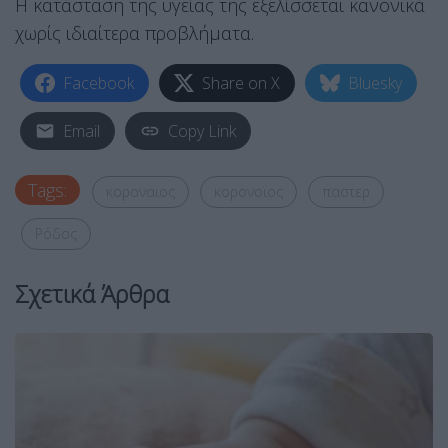
Η κατάσταση της υγείας της εξελίσσεται κανονικά
χωρίς ιδιαίτερα προβλήματα.
Facebook
Share on X
Bluesky
Email
Copy Link
Tags:
κοροναιος
κορονοϊος
παστερ
Ρόδος
Σχετικά Άρθρα