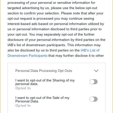
processing of your personal or sensitive information for
Αεροπορίας.
targeted advertising by us, please use the below opt-out
section to confirm your selection. Please note that after your
Ευτυχώς δεν χρειάστηκε αφού λίγη ώρα αργότερα
opt-out request is processed you may continue seeing
σήμανε «λήξη συναγερμού» δεδομένου ότι το
interest-based ads based on personal information utilized by
us or personal information disclosed to third parties prior to
δείγμα δεν αντιστοιχούσε στον ασθενή που είχε
your opt-out. You may separately opt-out of the further
ήδη τεθεί σε καραντίνα.
disclosure of your personal information by third parties on the
IAB’s list of downstream participants. This information may
«Συγγνώμη λάθος» είπε το ΠΑΣΤΕΡ
also be disclosed by us to third parties on the
IAB’s List of
μετά την αναστάτωση
Downstream Participants
that may further disclose it to other
third parties.
Τα μέσα κοινωνικής δικτύωσης, είχαν πάρει φωτιά
Personal Data Processing Opt Outs
εν τω μεταξύ και η είδηση έγινε γνωστή για το νέο
κρούσμα στη Ρόδο μέσα σε ελάχιστη ώρα σε
I want to opt-out of the Sharing of my
personal data.
ολόκληρο το νησί.
Opted In
Λίγο μετά τις 22.30 της Τρίτης, ένα νέο e-mail
I want to opt-out of the Sale of my
Personal Data.
έφθασε στο νοσοκομείο από το ΠΑΣΤΕΡ, το οποίο
Opted In
λίγο έως πολύ επιβεβαίωνε το δεύτερο κρούσμα,