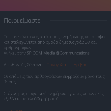
Ποιοι είμαστε
Το Libre είναι ένας ιστότοπος ενημέρωσης και άποψης
και στελεχώνεται από ομάδα δημοσιογράφων και
αρθρογράφων.
Ανήκει στην
SP COM Media @Communcations
.
Διευθυντής Σύνταξης:
Παναγιώτης Ι. Δρίβας
.
Οι απόψεις των αρθρογράφων εκφράζουν μόνο τους
ίδιους.
Στόχος μας η σφαιρική ενημέρωση για τις σημαντικές
εξελίξεις με “ελεύθερη” ματιά.