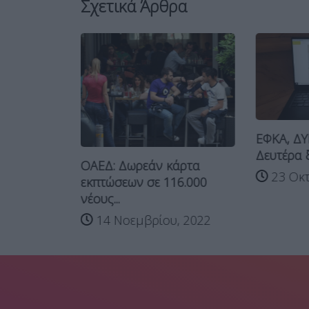
Σχετικά Άρθρα
ΕΦΚΑ, ΔΥ
ΕΔ Πάρου
Δευτέρα ξ
ΟΑΕΔ: Δωρεάν κάρτα
εν κάναμε
23 Οκτ
εκπτώσεων σε 116.000
νέους...
023
14 Νοεμβρίου, 2022