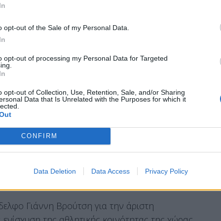
ο Νεότητας Αγίου Κοσμά
In
ας
o opt-out of the Sale of my Personal Data.
νικό Αθλητικό Κέντρο Πατρών
In
Στάδιο Θεσσαλονίκης
to opt-out of processing my Personal Data for Targeted
Αθλητικό Κέντρο Ιωαννίνων
ing.
In
ο Χανίων
ο Κέρκυρας
o opt-out of Collection, Use, Retention, Sale, and/or Sharing
ersonal Data that Is Unrelated with the Purposes for which it
κό Στάδιο Ναυπάκτου
lected.
Out
άδιο Κομοτηνής
έντρο Σελίου
CONFIRM
ο Βασιλίτσας
Data Deletion
Data Access
Privacy Policy
 για την κάλυψη των 599 «αθλητικών» θέσεων,
ελφο Γιάννη Βρούτση για την άριστη
 ενίσχυση της αθλητικής κοινότητας της χώρας.