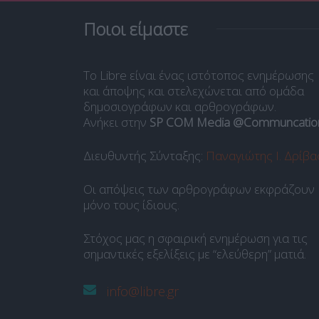
Ποιοι είμαστε
Το Libre είναι ένας ιστότοπος ενημέρωσης
και άποψης και στελεχώνεται από ομάδα
δημοσιογράφων και αρθρογράφων.
Ανήκει στην
SP COM Media @Communcatio
Διευθυντής Σύνταξης:
Παναγιώτης Ι. Δρίβα
Οι απόψεις των αρθρογράφων εκφράζουν
μόνο τους ίδιους.
Στόχος μας η σφαιρική ενημέρωση για τις
σημαντικές εξελίξεις με “ελεύθερη” ματιά.
info@libre.gr