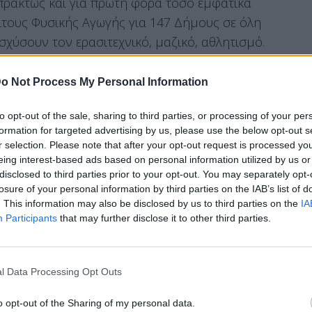
μπράκτως και για πρώτη φορά τόσο εμφατικά
τους Φυσικής Αγωγής για 147 Δήμους σε όλη
ισχύσουν τον ερασιτεχνικό, μαζικό, αθλητισμό.
o Not Process My Personal Information
 διάφορες ειδικότητες (Πολιτικοί Μηχανικοί
to opt-out of the sale, sharing to third parties, or processing of your per
νολόγοι Μηχανικοί, Λογιστές, Νοσηλευτές,
formation for targeted advertising by us, please use the below opt-out s
οδηγοί, Κηπουροί, Φύλακες, Αποθηκάριοι κ.λπ)
r selection. Please note that after your opt-out request is processed y
eing interest-based ads based on personal information utilized by us or
ποδομές της χώρας που εποπτεύονται από τη
disclosed to third parties prior to your opt-out. You may separately opt-
α την εύρυθμη λειτουργία τους.
losure of your personal information by third parties on the IAB’s list of
. This information may also be disclosed by us to third parties on the
IA
Participants
that may further disclose it to other third parties.
θα κατανεμηθούν ως εξής:
α Θεσσαλονίκης
ο Ηρακλείου
l Data Processing Opt Outs
 Λάρισας
νών «Σπύρος Λούης»
o opt-out of the Sharing of my personal data.