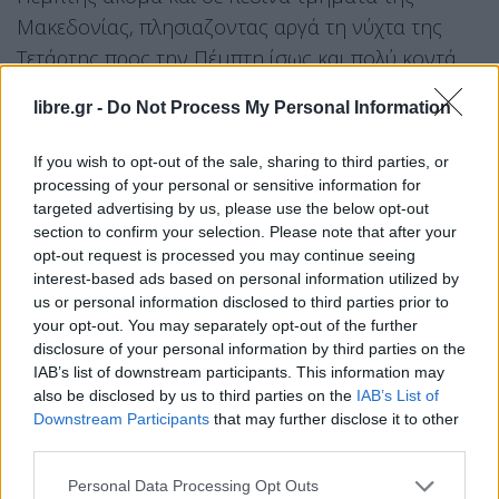
Μακεδονίας, πλησιαζοντας αργά τη νύχτα της
Τετάρτης προς την Πέμπτη ίσως και πολύ κοντά
και… στην πόλη της θεσσαλονικης..
libre.gr -
Do Not Process My Personal Information
Η ψυχρή αυτή εισβολή δεν αφορά την υπόλοιπη
If you wish to opt-out of the sale, sharing to third parties, or
Ελλάδα ενώ σταδιακή βελτίωση θα υπάρξει κατά
processing of your personal or sensitive information for
τη διάρκεια της Πέμπτης..
targeted advertising by us, please use the below opt-out
section to confirm your selection. Please note that after your
Για ό,τι νεότερο θα υπάρξουν φυσικά
opt-out request is processed you may continue seeing
interest-based ads based on personal information utilized by
λεπτομέρειεες..
us or personal information disclosed to third parties prior to
your opt-out. You may separately opt-out of the further
Με εκτίμηση
disclosure of your personal information by third parties on the
Σάκης Αρναούτογλου
IAB’s list of downstream participants. This information may
also be disclosed by us to third parties on the
IAB’s List of
Downstream Participants
that may further disclose it to other
third parties.
Personal Data Processing Opt Outs