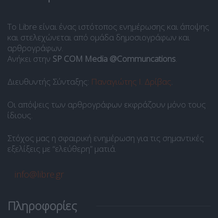
Το Libre είναι ένας ιστότοπος ενημέρωσης και άποψης
και στελεχώνεται από ομάδα δημοσιογράφων και
αρθρογράφων.
Ανήκει στην
SP COM Media @Communcations
.
Διευθυντής Σύνταξης:
Παναγιώτης Ι. Δρίβας
.
Οι απόψεις των αρθρογράφων εκφράζουν μόνο τους
ίδιους.
Στόχος μας η σφαιρική ενημέρωση για τις σημαντικές
εξελίξεις με “ελεύθερη” ματιά.
info@libre.gr
Πληροφορίες