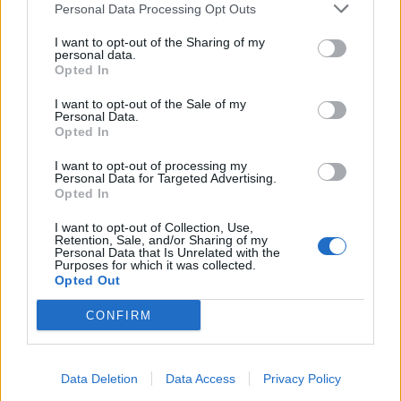
Personal Data Processing Opt Outs
correction, κλπ. να γίνονται με καθυστερήσεις.
I want to opt-out of the Sharing of my
personal data.
Facebook
Share on X
Bluesky
Opted In
Email
Copy Link
I want to opt-out of the Sale of my
Personal Data.
Opted In
Tags:
master chef
Star
I want to opt-out of processing my
Personal Data for Targeted Advertising.
Opted In
Σχετικά Άρθρα
I want to opt-out of Collection, Use,
Retention, Sale, and/or Sharing of my
Personal Data that Is Unrelated with the
Purposes for which it was collected.
Opted Out
CONFIRM
Data Deletion
Data Access
Privacy Policy