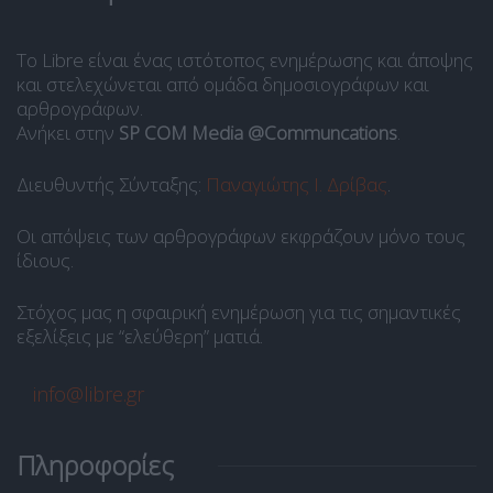
Το Libre είναι ένας ιστότοπος ενημέρωσης και άποψης
και στελεχώνεται από ομάδα δημοσιογράφων και
αρθρογράφων.
Ανήκει στην
SP COM Media @Communcations
.
Διευθυντής Σύνταξης:
Παναγιώτης Ι. Δρίβας
.
Οι απόψεις των αρθρογράφων εκφράζουν μόνο τους
ίδιους.
Στόχος μας η σφαιρική ενημέρωση για τις σημαντικές
εξελίξεις με “ελεύθερη” ματιά.
info@libre.gr
Πληροφορίες