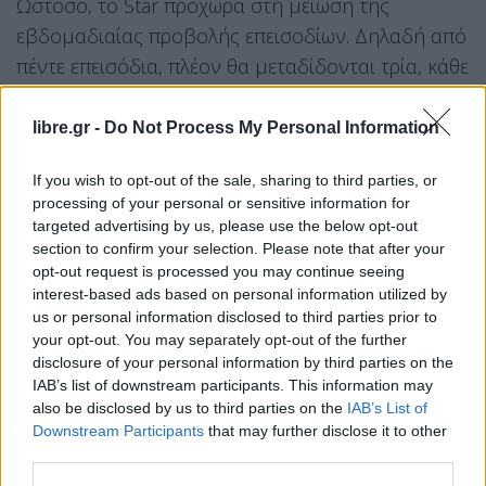
Ωστόσο, το Star προχωρά στη μείωση της
εβδομαδιαίας προβολής επεισοδίων. Δηλαδή από
πέντε επεισόδια, πλέον θα μεταδίδονται τρία, κάθε
Δευτέρα, Τρίτη και Τετάρτη στις 21:00, ενώ
άγνωστο ακόμα παραμένει τι μέλλει γενέσθαι με
libre.gr -
Do Not Process My Personal Information
τη μετάδοση των Master class κάθε Κυριακή
If you wish to opt-out of the sale, sharing to third parties, or
απόγευμα. Η απόφαση αυτή έχει να κάνει
processing of your personal or sensitive information for
αποκλειστικά με τον περιορισμό των
targeted advertising by us, please use the below opt-out
μετακινήσεων και την προστασία των
section to confirm your selection. Please note that after your
opt-out request is processed you may continue seeing
εργαζομένων. Ήδη η παραγωγή έχει μειώσει τις
interest-based ads based on personal information utilized by
βάρδιες post production, ενώ παράλληλα,
us or personal information disclosed to third parties prior to
σημαντικός αριθμός συνεργατών εργάζεται από
your opt-out. You may separately opt-out of the further
disclosure of your personal information by third parties on the
το σπίτι.
IAB’s list of downstream participants. This information may
also be disclosed by us to third parties on the
IAB’s List of
Τα νέα δεδομένα έχουν ως αποτέλεσμα οι
Downstream Participants
that may further disclose it to other
εργασίες επεξεργασίας των επεισοδίων, όπως
third parties.
script, μοντάζ, γραφικά, sound design, color