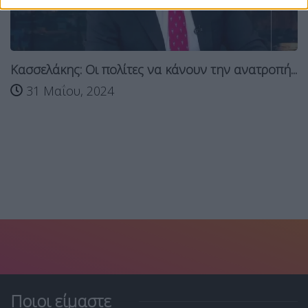
Κασσελάκης: Οι πολίτες να κάνουν την ανατροπή...
31 Μαΐου, 2024
Ποιοι είμαστε