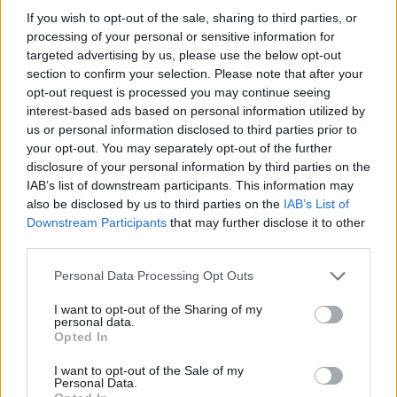
If you wish to opt-out of the sale, sharing to third parties, or
και προχωρώντας στην απολύμανσή τους.
processing of your personal or sensitive information for
targeted advertising by us, please use the below opt-out
Ο βουλευτής Μαγνησίας της ΝΔ δήλωσε στο
section to confirm your selection. Please note that after your
Αθηναϊκό-Μακεδονικό Πρακτορείο Ειδήσεων ότι
opt-out request is processed you may continue seeing
interest-based ads based on personal information utilized by
βρίσκεται στην οικεία του, χαίρει άκρας υγείας,
us or personal information disclosed to third parties prior to
εργάζεται από το σπίτι του διαδικτυακά,
your opt-out. You may separately opt-out of the further
ενημερώνεται για τις τρέχουσες σοβαρές εξελίξεις
disclosure of your personal information by third parties on the
IAB’s list of downstream participants. This information may
και επικοινωνεί συνεχώς με τους συνεργάτες του.
also be disclosed by us to third parties on the
IAB’s List of
Downstream Participants
that may further disclose it to other
Facebook
Share on X
Bluesky
third parties.
Email
Copy Link
Personal Data Processing Opt Outs
I want to opt-out of the Sharing of my
personal data.
Opted In
Σχετικά Άρθρα
I want to opt-out of the Sale of my
Personal Data.