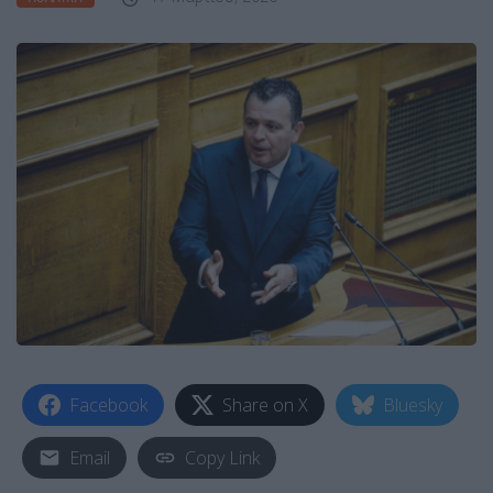
Facebook
Share on X
Bluesky
Email
Copy Link