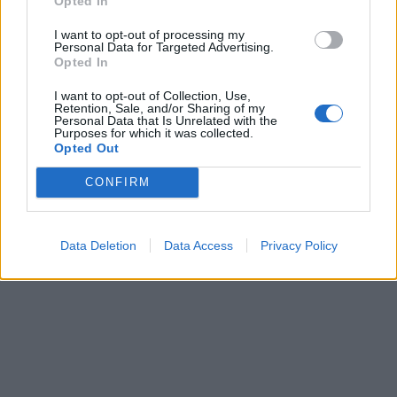
Opted In
I want to opt-out of processing my
Personal Data for Targeted Advertising.
Opted In
I want to opt-out of Collection, Use,
Retention, Sale, and/or Sharing of my
Personal Data that Is Unrelated with the
Purposes for which it was collected.
Opted Out
CONFIRM
Τουρισμός για Όλους: Ποια ΑΦΜ κάνουν σήμερα...
9 Αυγούστου, 2026
Data Deletion
Data Access
Privacy Policy