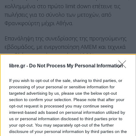
κολλημμένα στο πρώτο limit down επέτεινε τις
πωλήσεις για το σύνολο των μετοχών, από
Φρανκφούρτη μέχρι Αθήνα.
Επανάληψη της συνεδρίασης της προηγούμενης
εβδομάδος, με ενεργοποίηση ΑΜΕΜ και τεχνικά
προβλήματα αμέσως από τις 10.30′ .
libre.gr -
Do Not Process My Personal Information
Μέχρι να “ομαδοποιηθούν” οι εντολές πώλησης
και να αντιστοιχήσουν με εντολές αγοράς,
If you wish to opt-out of the sale, sharing to third parties, or
προκειμένου να λειτουργήσει η διαδικασία
processing of your personal or sensitive information for
προσφοράς (στο limit down) και ζήτησης
targeted advertising by us, please use the below opt-out
section to confirm your selection. Please note that after your
χρειάστηκε να περάσουν αρκετά λεπτά.
opt-out request is processed you may continue seeing
interest-based ads based on personal information utilized by
Με βάση τις πρώτες εντολές ο ΓΔ “βυθίστηκε”
us or personal information disclosed to third parties prior to
άμεσα προς τις 520 μονάδες (4,98%), ο FTSE25
your opt-out. You may separately opt-out of the further
disclosure of your personal information by third parties on the
στις 1.293 (5,25%) και ο ΔΤΡ στις 352 με νέες