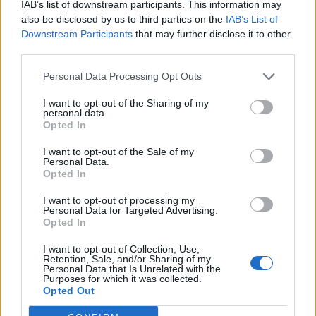
IAB’s list of downstream participants. This information may
βαρειές απώλειες 10,52%.
also be disclosed by us to third parties on the
IAB’s List of
Downstream Participants
that may further disclose it to other
Με την εκτέλεση των δεύτερων εντολών οι
third parties.
απώλειες για τον ΓΔ διευρύνονταν στο 7,20% και
Personal Data Processing Opt Outs
τις 512 μονάδες ενώ στη συνέχεια η πτώση
επιδεινώθηκε με τον ΓΔ να υποχωρεί αυτή την
I want to opt-out of the Sharing of my
personal data.
ώρα στις 496 μονάδες με πτώση 10,5%.
Opted In
I want to opt-out of the Sale of my
Facebook
Share on X
Bluesky
Personal Data.
Opted In
Email
Copy Link
I want to opt-out of processing my
Personal Data for Targeted Advertising.
Opted In
Tags:
κοροναιος
ΜΕΤΟΧΕΣ
ΠΤΩΣΗ
I want to opt-out of Collection, Use,
Retention, Sale, and/or Sharing of my
ΧΑΑ
Personal Data that Is Unrelated with the
Purposes for which it was collected.
Opted Out
Σχετικά Άρθρα