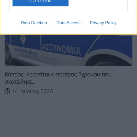
CONFIRM
Data Deletion
Data Access
Privacy Policy
Κύπρος: Κρατείται ο πατέρας 3χρονου που
σκοτώθηκε...
14 Ιουλίου, 2026