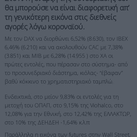
θα μπορούσε να είναι διαφορετική απ’
τη γενικότερη εικόνα στις διεθνείς
αγορές λόγω κοροναϊού.
Με τον DAX να διορθώνει 6,52% (8.630), τον ΙΒΕΧ
6,46% (6.210) και να ακολουθούν CAC με 7,38%
(3.851) και ΜΙΒ με 6,28% (14.955 ) στο ΧΑ οι
πρώτες εντολές, που πέρασαν στο σύστημα- από
το προσυνεδριακό διάστημα, κιόλας- “έβαφαν”
βαθύ κόκκινο το χρηματιστηριακό ταμπλώ.
Ενδεικτικά, στο μείον 9,83% οι εντολές για τη
μετοχή του ΟΠΑΠ, στο 9,15% της Viohalco, στο
12,08% για την Εθνική, στο 12,42% της ΕΛΛΑΚΤΩΡ,
στο 10% της ΔΕΗΔΕΗ -1,64% κ.λ.π
Παράλληλα η εικόνα των futures στην Wall Street,