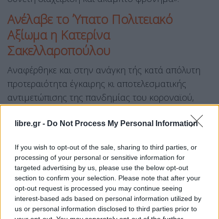
Aνέλαβε το Ύπατο Πολιτειακό
Αξίωμα η Κατερίνα
Σακελλαροπούλου
Αναφέρθηκε και στην ανάγκη τής κατά απόλυτη
προτεραιότητα έγκαιρης κι αποτελεσματικής
αντιμετώπισης της πανδημίας του κοροναϊού,
«ώστε ένας υπαρκτός κίνδυνος, ιδίως για τους πιο
ηλικιωμένους συμπολίτες μας, να μην ενσπείρει
libre.gr -
Do Not Process My Personal Information
τον πανικό, απειλώντας με διάλυση το σύστημα
If you wish to opt-out of the sale, sharing to third parties, or
υγείας και με διάρρηξη τον κοινωνικό ιστό,
processing of your personal or sensitive information for
επιφέροντας παράλληλα μεγάλο πλήγμα στην
targeted advertising by us, please use the below opt-out
οικονομία της χώρας». Στάθηκε ιδιαίτερα στην
section to confirm your selection. Please note that after your
opt-out request is processed you may continue seeing
υποχρέωση συμμόρφωσης του συνόλου του
interest-based ads based on personal information utilized by
πληθυσμού στις υποδείξεις των αρμόδιων φορέων
us or personal information disclosed to third parties prior to
your opt-out. You may separately opt-out of the further