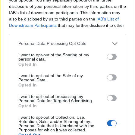
υγείας και στην αυστηρή τήρηση των μέτρων
disclosure of your personal information by third parties on the
προφύλαξης, ώστε να αποτραπεί η περαιτέρω
IAB’s list of downstream participants. This information may
μετάδοση του ιού.
also be disclosed by us to third parties on the
IAB’s List of
Downstream Participants
that may further disclose it to other
«Ελπίζω η εκλογή, για πρώτη φορά, μιας γυναίκας
third parties.
στο ανώτατο αξίωμα της χώρας, να είναι η
Personal Data Processing Opt Outs
αφορμή για τη βελτίωση της θέσης όλων των
γυναικών τόσο στην οικογένεια όσο και στην
I want to opt-out of the Sharing of my
personal data.
κοινωνία» συμπλήρωσε η κ. Σακελλαροπούλου,
Opted In
καθώς, όπως είπε, «είναι καιρός οι γυναίκες αυτής
I want to opt-out of the Sale of my
της χώρας να συνειδητοποιήσουν ότι μπορούν να
Personal Data.
Opted In
φτάσουν όπου ονειρεύονται με την αξία τους,
χωρίς να αντιμετωπίζουν εμπόδια μόνο και μόνο
I want to opt-out of processing my
Personal Data for Targeted Advertising.
επειδή γεννήθηκαν γυναίκες».
Opted In
I want to opt-out of Collection, Use,
Η Πρόεδρος της Δημοκρατίας ευχήθηκε στον κ.
Retention, Sale, and/or Sharing of my
Personal Data that Is Unrelated with the
Παυλόπουλο προσωπική και οικογενειακή υγεία
Purposes for which it was collected.
Opted Out