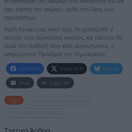
ανταποκριθεί στο ακέραιο στα καθήκοντά του και
έχει, επίσης στο ακέραιο, αρθεί στο ύψος των
περιστάσεων.
Καλή δύναμη και καλή τύχη. Τη χρειάζεσθε σ’
αυτούς τους δύσκολους καιρούς, και πάντοτε θα
είμαι στη διάθεσή σας» είπε, συγκινημένος, ο
απερχόμενος Πρόεδρος της Δημοκρατίας.
Facebook
Share on X
Bluesky
Email
Copy Link
Tags:
Κατερίνα Σακελλαροπούλου
ΠΡΟΚΟΠΗΣ ΠΑΥΛΟΠΟΥΛΟΣ
Σχετικά Άρθρα